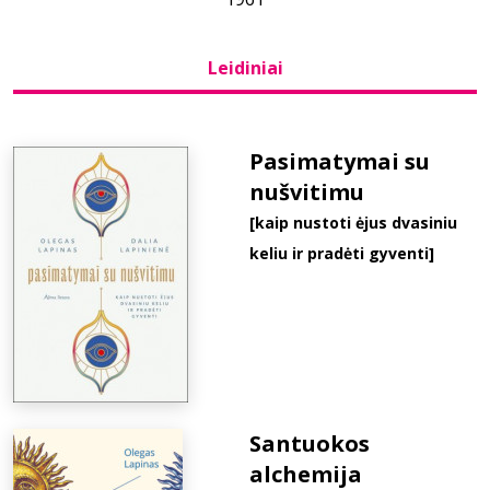
Bibliotekoms
Leidiniai
D.U.K.
Pasimatymai su
nušvitimu
+370 667 80 541
[kaip nustoti ėjus dvasiniu
info@elvislab.lt
keliu ir pradėti gyventi]
Santuokos
alchemija