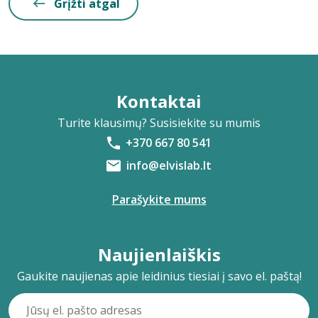
Grįžti atgal
Kontaktai
Turite klausimų? Susisiekite su mumis
+370 667 80 541
info@elvislab.lt
Parašykite mums
Naujienlaiškis
Gaukite naujienas apie leidinius tiesiai į savo el. paštą!