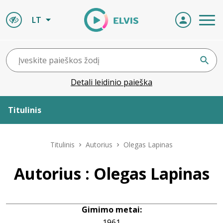
LT
Detali leidinio paieška
Titulinis
Apie ELVIS
Titulinis
Autorius
Olegas Lapinas
Leidiniai
Autorius : Olegas Lapinas
ELVIS atvyksta
Gimimo metai:
Naujienos
1961