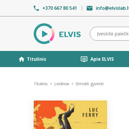
+370 667 80 541
info@elvislab.l
Titulinis
Apie ELVIS
Titulinis
Leidiniai
Išmokti gyventi