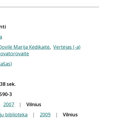
nti
a
 Dovilė Marija Kėdikaitė
,
Vertėjas (-a)
ovatorovaitė
rašas)
 38 sek.
590-3
2007
|
Vilnius
jų biblioteka
|
2009
|
Vilnius