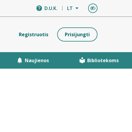
D.U.K.
LT
Registruotis
Prisijungti
Naujienos
Bibliotekoms