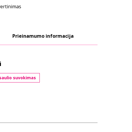
vertinimas
Prieinamumo informacija
i
saulio suvokimas