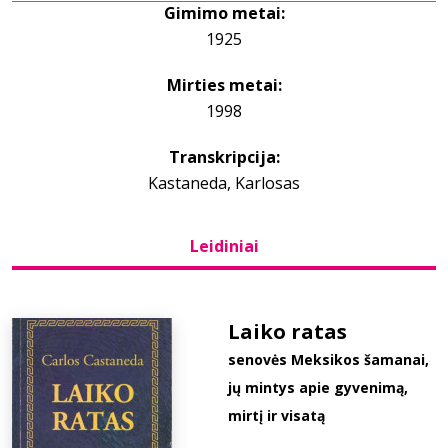
Gimimo metai:
1925
Bibliotekoms
Mirties metai:
D.U.K.
1998
Transkripcija:
+370 667 80 541
Kastaneda, Karlosas
info@elvislab.lt
Leidiniai
Laiko ratas
senovės Meksikos šamanai,
jų mintys apie gyvenimą,
mirtį ir visatą