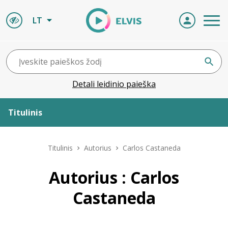
LT
Detali leidinio paieška
Titulinis
Apie ELVIS
Titulinis
Autorius
Carlos Castaneda
Leidiniai
Autorius : Carlos
Castaneda
ELVIS atvyksta
Naujienos