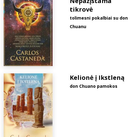
Nepažįstama
tikrovė
tolimesni pokalbiai su don
Chuanu
Kelionė į Ikstleną
don Chuano pamokos