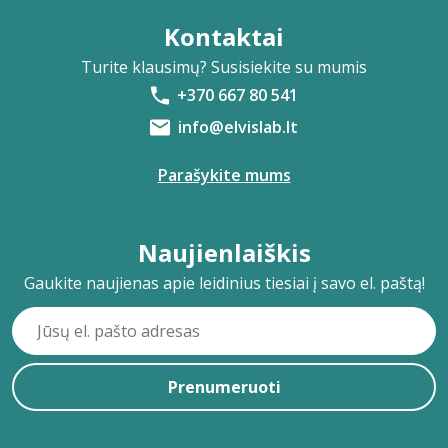
Kontaktai
Turite klausimų? Susisiekite su mumis
+370 667 80 541
info@elvislab.lt
Parašykite mums
Naujienlaiškis
Gaukite naujienas apie leidinius tiesiai į savo el. paštą!
Prenumeruoti