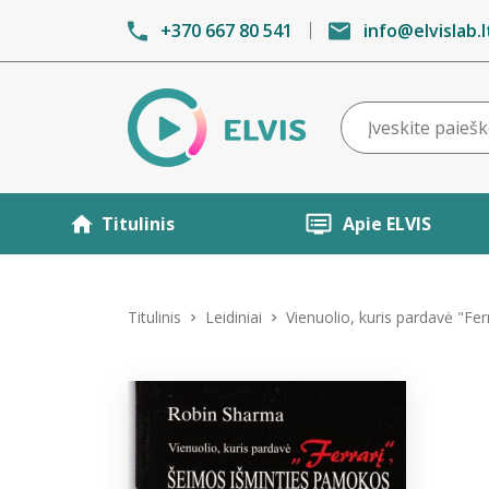
+370 667 80 541
info@elvislab.l
Titulinis
Apie ELVIS
Titulinis
Leidiniai
Vienuolio, kuris pardavė "Fe