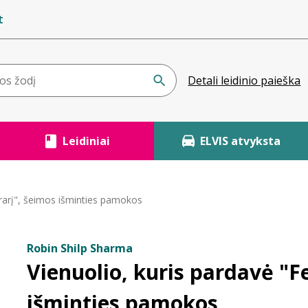
t
Detali leidinio paieška
Leidiniai
ELVIS atvyksta
rrarį", šeimos išminties pamokos
Robin Shilp Sharma
Vienuolio, kuris pardavė "F
išminties pamokos