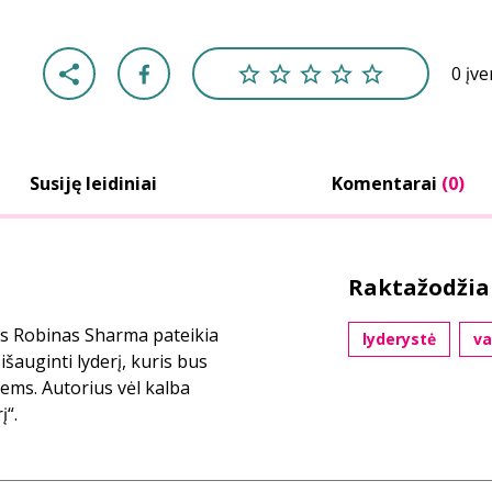
0 įv
Susiję leidiniai
Komentarai
(0)
Raktažodžia
as Robinas Sharma pateikia
lyderystė
va
šauginti lyderį, kuris bus
iems. Autorius vėl kalba
į“.