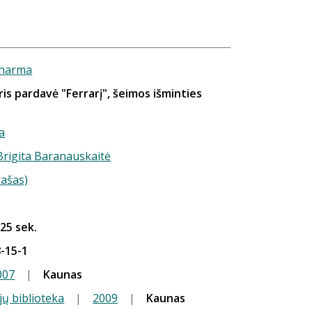
Sharma
ris pardavė "Ferrarį", šeimos išminties
a
 Brigita Baranauskaitė
rašas)
 25 sek.
-15-1
007
|
Kaunas
jų biblioteka
|
2009
|
Kaunas