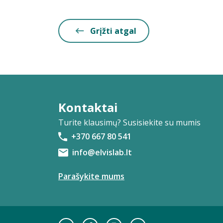
Grįžti atgal
Kontaktai
Turite klausimų? Susisiekite su mumis
+370 667 80 541
info@elvislab.lt
Parašykite mums