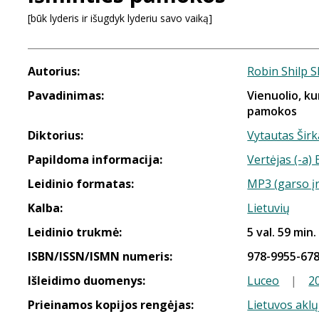
[būk lyderis ir išugdyk lyderiu savo vaiką]
Autorius:
Robin Shilp 
Pavadinimas:
Vienuolio, ku
pamokos
Diktorius:
Vytautas Širk
Papildoma informacija:
Vertėjas (-a)
Leidinio formatas:
MP3 (garso į
Kalba:
Lietuvių
Leidinio trukmė:
5 val. 59 min.
ISBN/ISSN/ISMN numeris:
978-9955-678
Išleidimo duomenys:
Luceo
|
2
Prieinamos kopijos rengėjas:
Lietuvos aklų