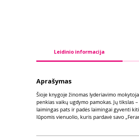
Leidinio informacija
Aprašymas
Šioje knygoje žinomas lyderiavimo mokytoj
penkias vaikų ugdymo pamokas. Jų tikslas – i
laimingas pats ir padės laimingai gyventi kit
lūpomis vienuolio, kuris pardavė savo „Ferar