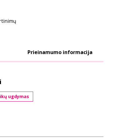
ertinimų
Prieinamumo informacija
i
ikų ugdymas