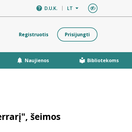
D.U.K.
LT
Registruotis
Prisijungti
Naujienos
Bibliotekoms
errarį", šeimos