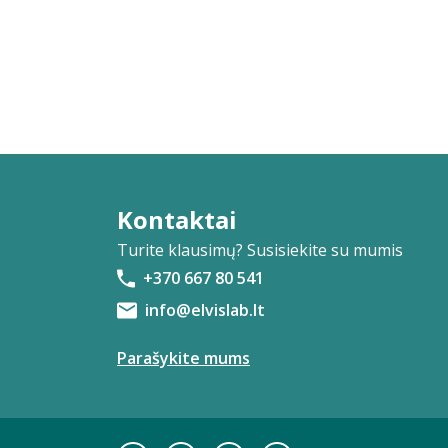
Kontaktai
Turite klausimų? Susisiekite su mumis
+370 667 80 541
info@elvislab.lt
Parašykite mums