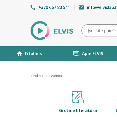
+370 667 80 541
info@elvislab.l
Titulinis
Apie ELVIS
Titulinis
Leidiniai
Grožinė literatūra