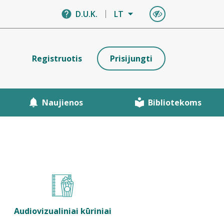
D.U.K.
LT
Registruotis
Prisijungti
Naujienos
Bibliotekoms
Audiovizualiniai kūriniai