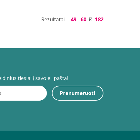
Rezultatai:
49 - 60
iš
182
dinius tiesiai į savo el. paštą!
Prenumeruoti