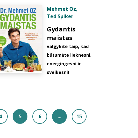
Mehmet Oz
,
Ted Spiker
Gydantis
maistas
valgykite taip, kad
būtumėte lieknesni,
energingesni ir
sveikesni!
4
5
6
...
15