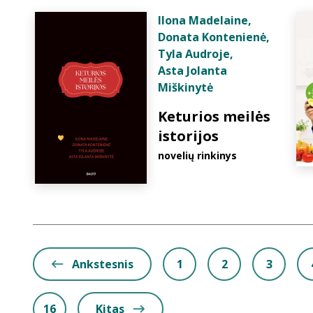
Ilona Madelaine
,
Donata Kontenienė
,
Tyla Audroje
,
Asta Jolanta
Miškinytė
Keturios meilės
istorijos
novelių rinkinys
Ankstesnis
1
2
3
16
Kitas