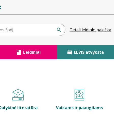
t
Detali leidinio paieška
Leidiniai
ELVIS atvyksta
Dalykinė literatūra
Vaikams ir paaugliams