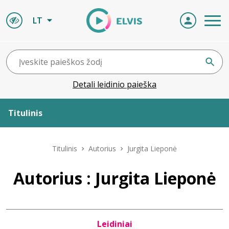
LT
Detali leidinio paieška
Titulinis
Apie ELVIS
Titulinis
Autorius
Jurgita Lieponė
Leidiniai
Autorius : Jurgita Lieponė
ELVIS atvyksta
Leidiniai
Naujienos