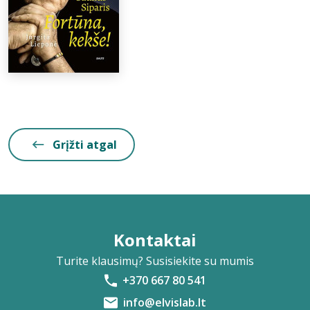
Grįžti atgal
Kontaktai
Turite klausimų? Susisiekite su mumis
+370 667 80 541
info@elvislab.lt