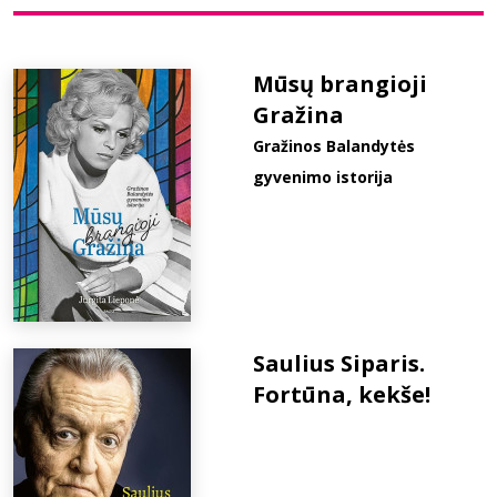
Bibliotekoms
Mūsų brangioji
Gražina
D.U.K.
Gražinos Balandytės
gyvenimo istorija
+370 667 80 541
info@elvislab.lt
Saulius Siparis.
Fortūna, kekše!