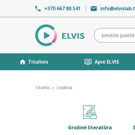
+370 667 80 541
info@elvislab.l
Titulinis
Apie ELVIS
Titulinis
Leidiniai
Grožinė literatūra