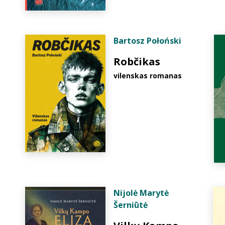
Bartosz Połoński
Robčikas
vilenskas romanas
Nijolė Marytė
Šerniūtė