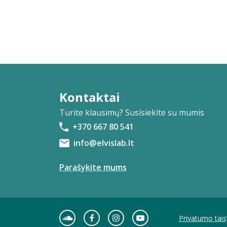
Kontaktai
Turite klausimų? Susisiekite su mumis
+370 667 80 541
info@elvislab.lt
Parašykite mums
Privatumo tais