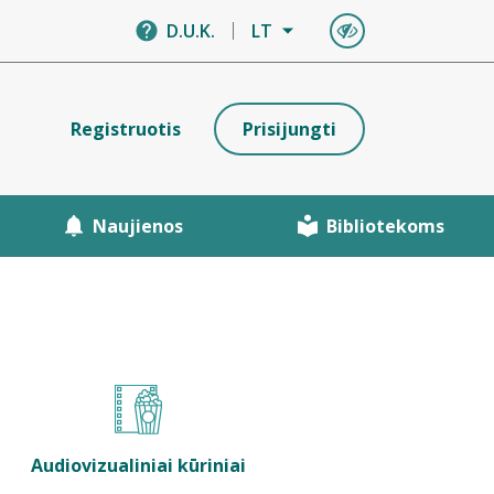
D.U.K.
LT
Registruotis
Prisijungti
Naujienos
Bibliotekoms
Audiovizualiniai kūriniai