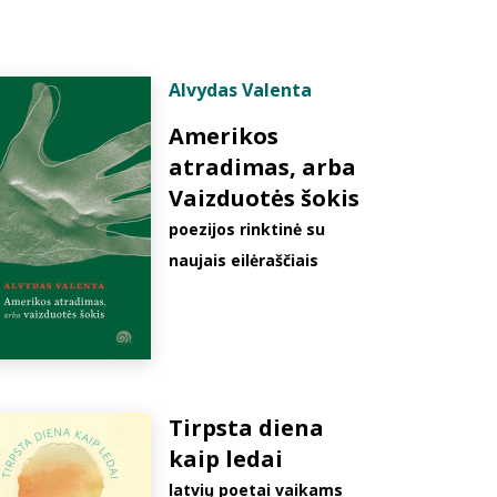
Alvydas Valenta
Amerikos
atradimas, arba
Vaizduotės šokis
poezijos rinktinė su
naujais eilėraščiais
Tirpsta diena
kaip ledai
latvių poetai vaikams