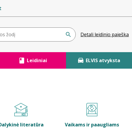
t
Detali leidinio paieška
Leidiniai
ELVIS atvyksta
Dalykinė literatūra
Vaikams ir paaugliams