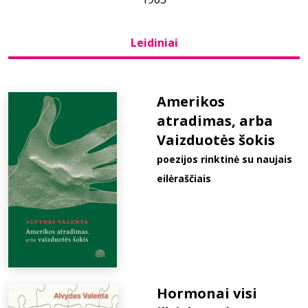
Bibliotekoms
Leidiniai
D.U.K.
Amerikos
atradimas, arba
+370 667 80 541
Vaizduotės šokis
info@elvislab.lt
poezijos rinktinė su naujais
eilėraščiais
Hormonai visi