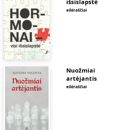
išsislapstė
eilėraščiai
Nuožmiai
artėjantis
eilėraščiai