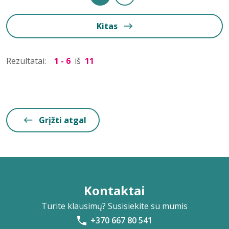
Kitas
Rezultatai:
1 - 6
iš
11
Grįžti atgal
Kontaktai
Turite klausimų? Susisiekite su mumis
+370 667 80 541