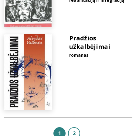
reabilitaciją ir integraciją
Pradžios
užkalbėjimai
romanas
1
2