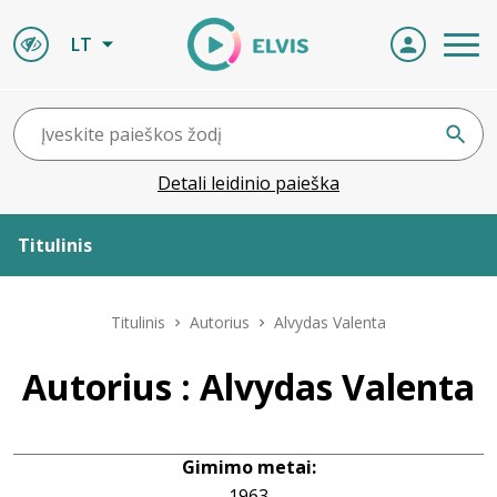
LT
Detali leidinio paieška
Titulinis
Apie ELVIS
Titulinis
Autorius
Alvydas Valenta
Leidiniai
Autorius : Alvydas Valenta
ELVIS atvyksta
Gimimo metai:
Naujienos
1963