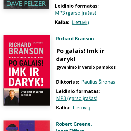
Leidinio formatas:
MP3 (garso įrašas)
Kalba:
Lietuvių
Richard Branson
Po galais! Imk ir
daryk!
gyvenimo ir verslo pamokos
Diktorius:
Paulius Šironas
Leidinio formatas:
MP3 (garso įrašas)
Kalba:
Lietuvių
Robert Greene
,