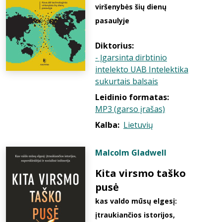
viršenybės šių dienų
pasaulyje
Diktorius:
- Įgarsinta dirbtinio
intelekto UAB Intelektika
sukurtais balsais
Leidinio formatas:
MP3 (garso įrašas)
Kalba:
Lietuvių
Malcolm Gladwell
Kita virsmo taško
pusė
kas valdo mūsų elgesį:
įtraukiančios istorijos,