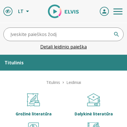
LT
Detali leidinio paieška
Titulinis
Apie ELVIS
Titulinis
Leidiniai
Leidiniai
ELVIS atvyksta
Grožinė literatūra
Dalykinė literatūra
Naujienos