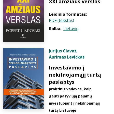
XXI amžiaus verslas
Leidinio formatas:
PDF (tekstas)
Kalba:
Lietuvių
Jurijus Clavas
,
Aurimas Levickas
Investavimo į
nekilnojamąjį turtą
paslaptys
praktinis vadovas, kaip
gauti pasyviųjų pajamų
investuojant į nekilnojamąjį
turtą Lietuvoje