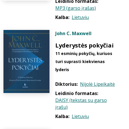
Leidinio formatas:
MP3 (garso įrašas)
Kalba:
Lietuvių
John C. Maxwell
Lyderystės pokyčiai
11 esminių pokyčių, kuriuos
turi suprasti kiekvienas
lyderis
Diktorius:
Nijolė Lipeikaitė
Leidinio formatas:
DAISY (tekstas su garso
įrašu)
Kalba:
Lietuvių