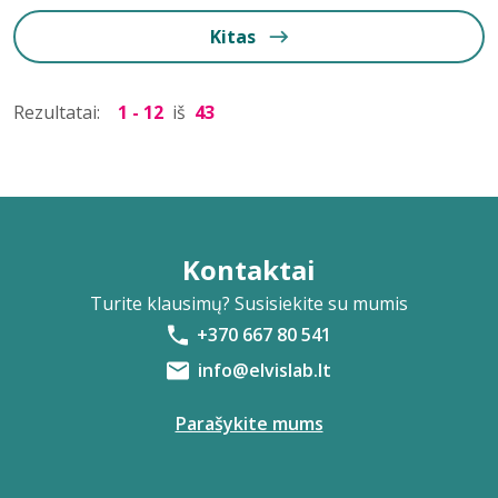
Kitas
Rezultatai:
1 - 12
iš
43
Kontaktai
Turite klausimų? Susisiekite su mumis
+370 667 80 541
info@elvislab.lt
Parašykite mums