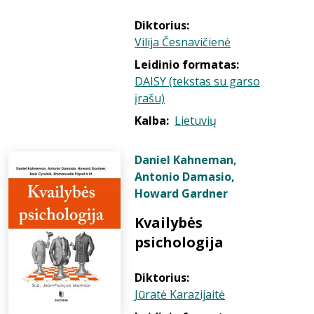
Diktorius:
Vilija Česnavičienė
Leidinio formatas:
DAISY (tekstas su garso
įrašu)
Kalba:
Lietuvių
Daniel Kahneman
,
Antonio Damasio
,
Howard Gardner
Kvailybės
psichologija
Diktorius:
Jūratė Karazijaitė