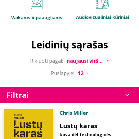
Bibliotekoms
Audiovizualiniai kūriniai
Vaikams ir paaugliams
D.U.K.
Leidinių sąrašas
+370 667 80 541
Rikiuoti pagal:
info@elvislab.lt
Puslapyje:
Filtrai
Chris Miller
Lustų karas
kova dėl technologinės