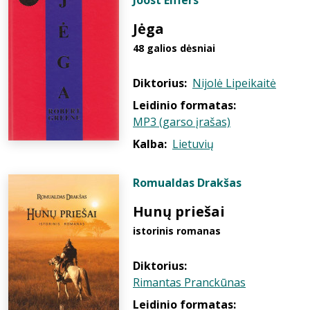
Joost Elffers
Jėga
48 galios dėsniai
Diktorius:
Nijolė Lipeikaitė
Leidinio formatas:
MP3 (garso įrašas)
Kalba:
Lietuvių
Romualdas Drakšas
Hunų priešai
istorinis romanas
Diktorius:
Rimantas Pranckūnas
Leidinio formatas: