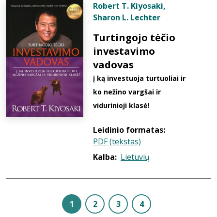
Robert T. Kiyosaki
,
Sharon L. Lechter
Turtingojo tėčio
investavimo
vadovas
į ką investuoja turtuoliai ir
ko nežino vargšai ir
vidurinioji klasė!
Leidinio formatas:
PDF (tekstas)
Kalba:
Lietuvių
1
2
3
4