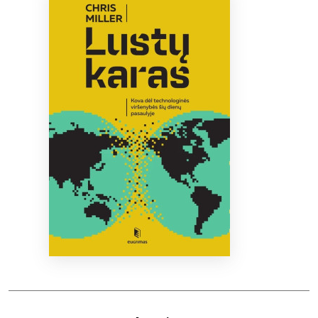
Bibliotekoms
D.U.K.
+370 667 80 541
info@elvislab.lt