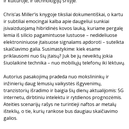
ir kultūroje, ir technologijų srityje.
Chris‘as Miller‘is knygoje tiksliai dokumentiškai, o kartu
ir subtiliai emocingai kalba apie daugeliui sunkiai
įsivaizduojamą hibridinės kovos lauką, kuriame pergalę
lemia iš silicio pagamintuose lustuose – nedideliuose
elektroniniuose įtaisuose signalams apdoroti – sutelkta
skaičiavimo galia. Susimastykime: kiek esame
priklausomi nuo šių įtaisų? Juk be jų neveiktų jokia
šiuolaikinė technika – nuo mobiliųjų telefonų iki lėktuvų.
Autorius pasakojimą pradeda nuo mokslininkų ir
inžinierių daug lėmusių vaikystės išgyvenimų,
tranzistorių išradimo ir baigia šių dienų aktualijomis: 5G
internetu, dirbtiniu intelektu ir rytdienos prognozėmis.
Ateities scenarijų rašys ne turintieji naftos ar metalų
išteklių, o tie, kurių rankose bus daugiau skaičiavimo
galios.