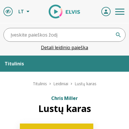
LT
Detali leidinio paieška
Titulinis
Apie ELVIS
Titulinis
Leidiniai
Lustų karas
Leidiniai
Chris Miller
Lustų karas
ELVIS atvyksta
Naujienos