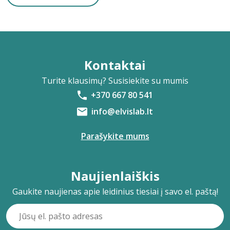
Kontaktai
Turite klausimų? Susisiekite su mumis
+370 667 80 541
info@elvislab.lt
Parašykite mums
Naujienlaiškis
Gaukite naujienas apie leidinius tiesiai į savo el. paštą!