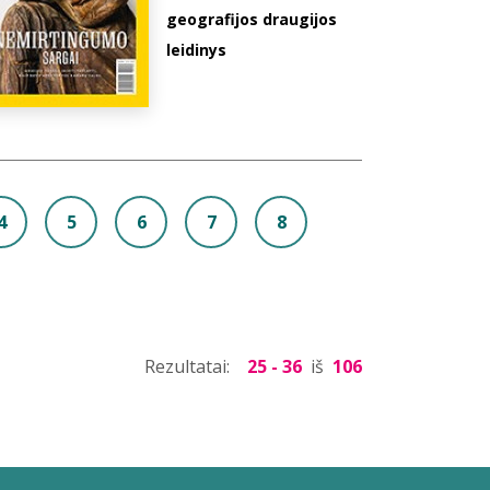
geografijos draugijos
leidinys
4
5
6
7
8
Rezultatai:
25 - 36
iš
106