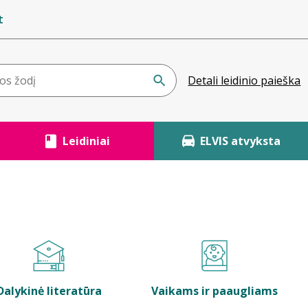
t
Detali leidinio paieška
Leidiniai
ELVIS atvyksta
Dalykinė literatūra
Vaikams ir paaugliams