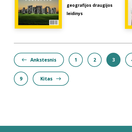
geografijos draugijos
leidinys
Ankstesnis
1
2
3
9
Kitas