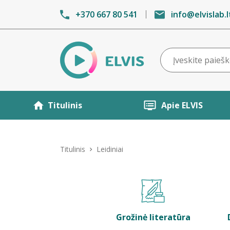
+370 667 80 541
info@elvislab.l
Titulinis
Apie ELVIS
Titulinis
Leidiniai
Grožinė literatūra