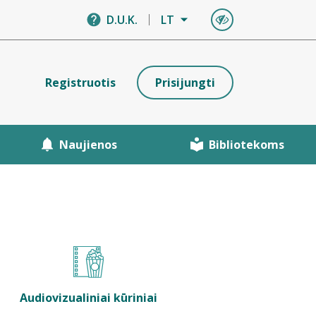
D.U.K.
LT
Registruotis
Prisijungti
Naujienos
Bibliotekoms
Audiovizualiniai kūriniai