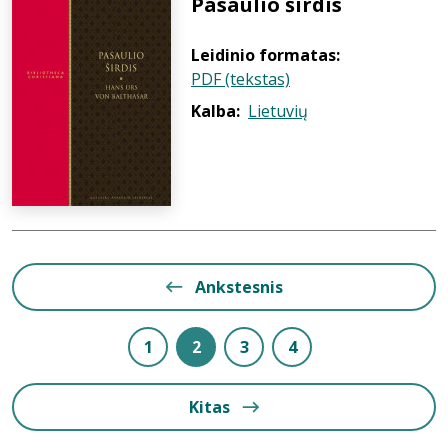
Pasaulio širdis
Leidinio formatas:
PDF (tekstas)
Kalba:
Lietuvių
Ankstesnis
1
2
3
4
Kitas