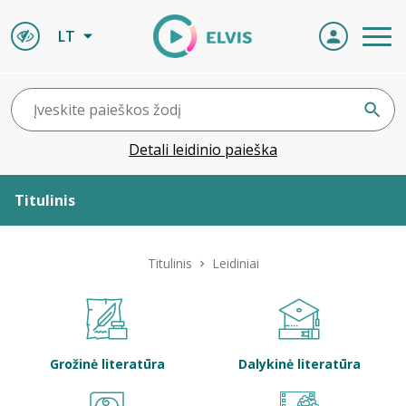
LT
Detali leidinio paieška
Titulinis
Apie ELVIS
Titulinis
Leidiniai
Leidiniai
ELVIS atvyksta
Grožinė literatūra
Dalykinė literatūra
Naujienos