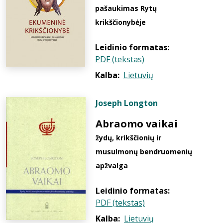
pašaukimas Rytų
krikščionybėje
Leidinio formatas:
PDF (tekstas)
Kalba:
Lietuvių
Joseph Longton
Abraomo vaikai
žydų, krikščionių ir
musulmonų bendruomenių
apžvalga
Leidinio formatas:
PDF (tekstas)
Kalba:
Lietuvių