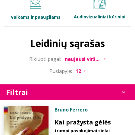
Bibliotekoms
Audiovizualiniai kūriniai
Vaikams ir paaugliams
D.U.K.
Leidinių sąrašas
+370 667 80 541
Rikiuoti pagal:
info@elvislab.lt
Puslapyje:
Filtrai
Bruno Ferrero
Kai pražysta gėlės
trumpi pasakojimai sielai