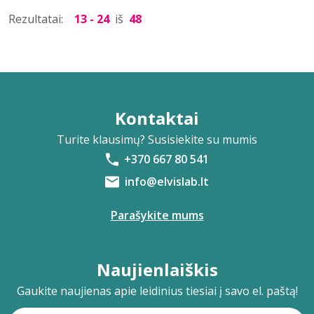
Rezultatai:
13 - 24
iš
48
Kontaktai
Turite klausimų? Susisiekite su mumis
+370 667 80 541
info@elvislab.lt
Parašykite mums
Naujienlaiškis
Gaukite naujienas apie leidinius tiesiai į savo el. paštą!