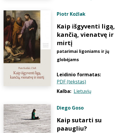
Piotr Koźlak
Kaip išgyventi ligą,
kančią, vienatvę ir
mirtį
patarimai ligoniams ir jų
globėjams
Leidinio formatas:
PDF (tekstas)
Kalba:
Lietuvių
Diego Goso
Kaip sutarti su
paaugliu?