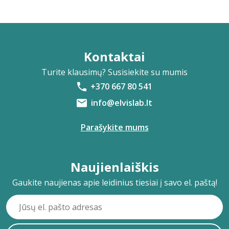
Kontaktai
Turite klausimų? Susisiekite su mumis
+370 667 80 541
info@elvislab.lt
Parašykite mums
Naujienlaiškis
Gaukite naujienas apie leidinius tiesiai į savo el. paštą!