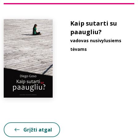
Bibliotekoms
Kaip sutarti su
paaugliu?
D.U.K.
vadovas nusivylusiems
tėvams
+370 667 80 541
info@elvislab.lt
Grįžti atgal