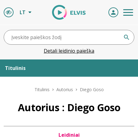
LT
Detali leidinio paieška
Titulinis
Apie ELVIS
Titulinis
Autorius
Diego Goso
Leidiniai
Autorius : Diego Goso
ELVIS atvyksta
Leidiniai
Naujienos