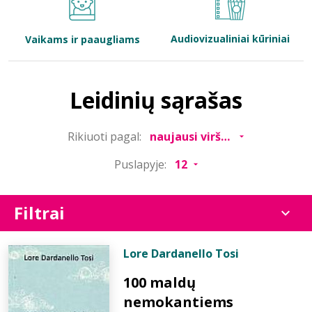
Bibliotekoms
Audiovizualiniai kūriniai
Vaikams ir paaugliams
D.U.K.
Leidinių sąrašas
+370 667 80 541
Rikiuoti pagal:
info@elvislab.lt
Puslapyje:
Filtrai
Lore Dardanello Tosi
100 maldų
nemokantiems