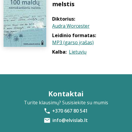
melstis
Diktorius:
Audra Worcester
Leidinio formatas:
MP3 (garso įrašas)
Kalba:
Lietuvių
Kontaktai
Turite klausimų? Susisiekite su mumis
+370 667 80 541
info@elvislab.lt