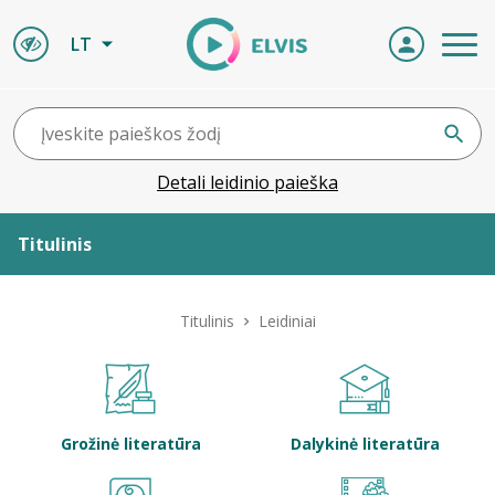
LT
Detali leidinio paieška
Titulinis
Apie ELVIS
Titulinis
Leidiniai
Leidiniai
ELVIS atvyksta
Grožinė literatūra
Dalykinė literatūra
Naujienos