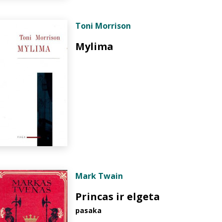
Toni Morrison
Mylima
Mark Twain
Princas ir elgeta
pasaka