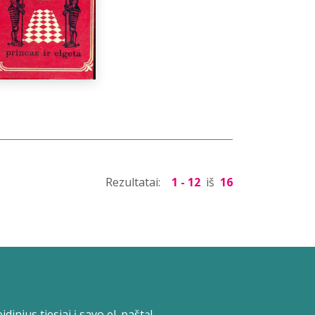
Rezultatai:
1 - 12
iš
16
dinius tiesiai į savo el. paštą!