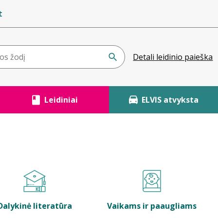
t
Detali leidinio paieška
Leidiniai
ELVIS atvyksta
Dalykinė literatūra
Vaikams ir paaugliams