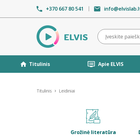
+370 667 80 541
info@elvislab.l
Titulinis
Apie ELVIS
Titulinis
Leidiniai
Grožinė literatūra