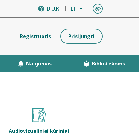
D.U.K.
LT
Registruotis
Prisijungti
Naujienos
Bibliotekoms
Audiovizualiniai kūriniai