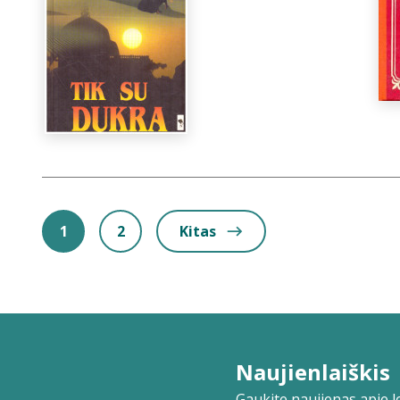
1
2
Kitas
Naujienlaiškis
Gaukite naujienas apie lei