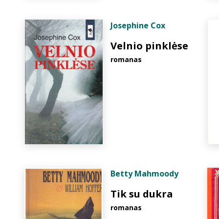
Josephine Cox
Velnio pinklėse
romanas
Betty Mahmoody
Tik su dukra
romanas