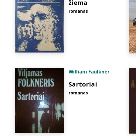
žiema
romanas
William Faulkner
Sartoriai
romanas