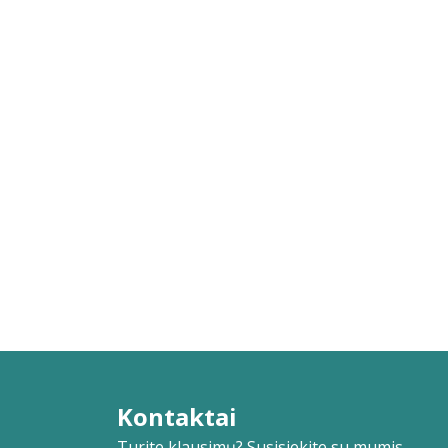
Kontaktai
Turite klausimų? Susisiekite su mumis