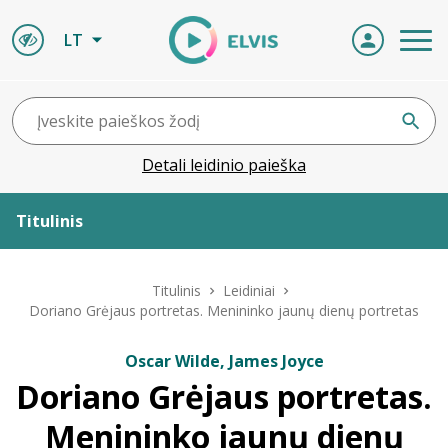
LT
Detali leidinio paieška
Titulinis
Apie ELVIS
Titulinis
Leidiniai
Doriano Grėjaus portretas. Menininko jaunų dienų portretas
Leidiniai
Oscar Wilde, James Joyce
Doriano Grėjaus portretas.
ELVIS atvyksta
Menininko jaunų dienų
Naujienos