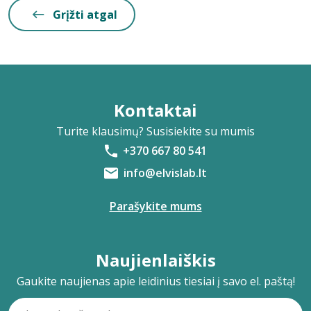
Grįžti atgal
Kontaktai
Turite klausimų? Susisiekite su mumis
+370 667 80 541
info@elvislab.lt
Parašykite mums
Naujienlaiškis
Gaukite naujienas apie leidinius tiesiai į savo el. paštą!