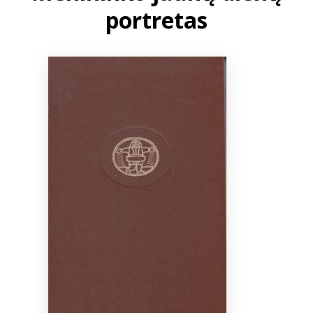
portretas
Bibliotekoms
D.U.K.
+370 667 80 541
info@elvislab.lt