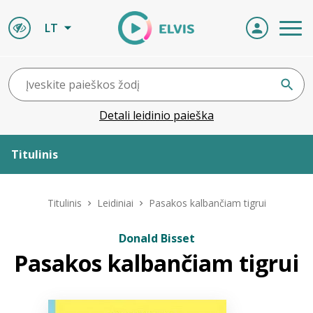
LT
Detali leidinio paieška
Titulinis
Apie ELVIS
Titulinis
Leidiniai
Pasakos kalbančiam tigrui
Leidiniai
Donald Bisset
Pasakos kalbančiam tigrui
ELVIS atvyksta
Naujienos