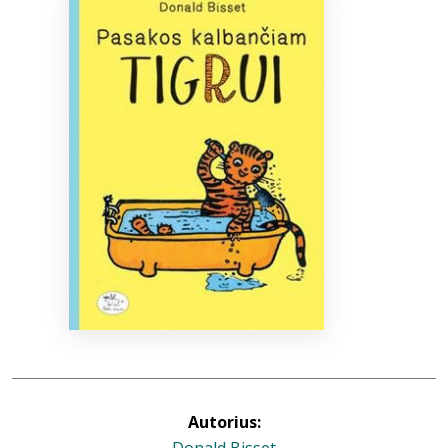
Bibliotekoms
D.U.K.
+370 667 80 541
info@elvislab.lt
Autorius: