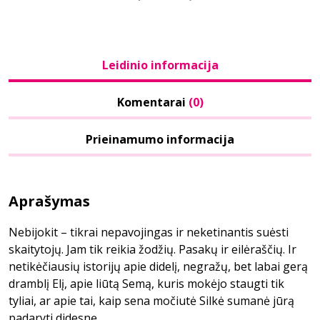
Leidinio informacija
Komentarai
(0)
Prieinamumo informacija
Aprašymas
Nebijokit – tikrai nepavojingas ir neketinantis suėsti
skaitytojų. Jam tik reikia žodžių. Pasakų ir eilėraščių. Ir
netikėčiausių istorijų apie didelį, negražų, bet labai gerą
dramblį Elį, apie liūtą Semą, kuris mokėjo staugti tik
tyliai, ar apie tai, kaip sena močiutė Silkė sumanė jūrą
padaryti didesnę.