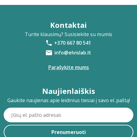
Kontaktai
Turite klausimų? Susisiekite su mumis
+370 667 80 541
info@elvislab.lt
Parašykite mums
Naujienlaiškis
Gaukite naujienas apie leidinius tiesiai į savo el. paštą!
Prenumeruoti