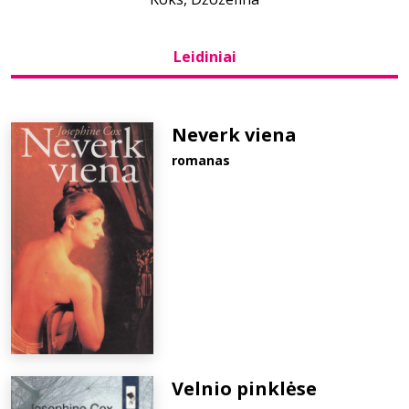
Bibliotekoms
Leidiniai
D.U.K.
Neverk viena
romanas
+370 667 80 541
info@elvislab.lt
Velnio pinklėse