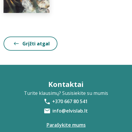
Grįžti atgal
Kontaktai
Turite klausimų? Susisiekite su mumis
+370 667 80 541
info@elvislab.lt
Parašykite mums