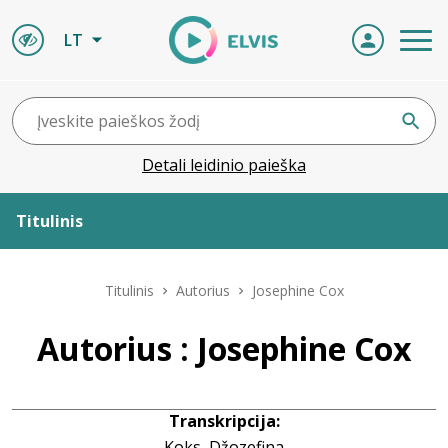
LT
Detali leidinio paieška
Titulinis
Apie ELVIS
Titulinis
Autorius
Josephine Cox
Leidiniai
Autorius : Josephine Cox
ELVIS atvyksta
Transkripcija:
Naujienos
Koks, Džozefina