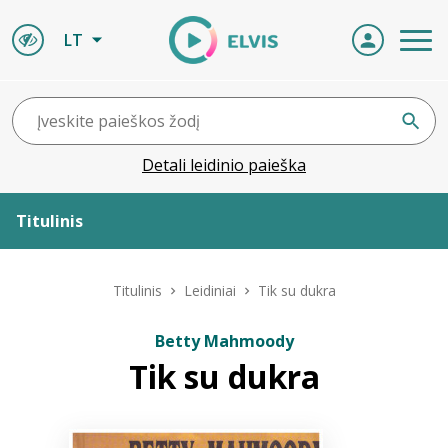
LT
Detali leidinio paieška
Titulinis
Apie ELVIS
Titulinis
Leidiniai
Tik su dukra
Leidiniai
Betty Mahmoody
Tik su dukra
ELVIS atvyksta
Naujienos