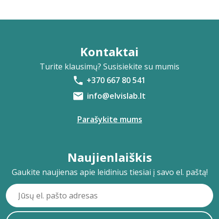
Kontaktai
Turite klausimų? Susisiekite su mumis
+370 667 80 541
info@elvislab.lt
Parašykite mums
Naujienlaiškis
Gaukite naujienas apie leidinius tiesiai į savo el. paštą!