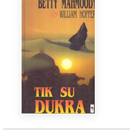
Bibliotekoms
D.U.K.
+370 667 80 541
info@elvislab.lt