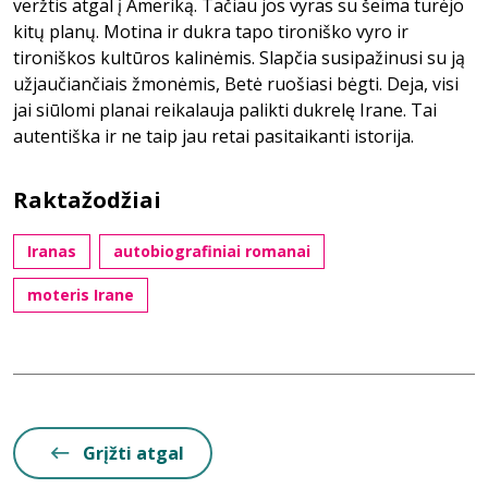
veržtis atgal į Ameriką. Tačiau jos vyras su šeima turėjo
kitų planų. Motina ir dukra tapo tironiško vyro ir
tironiškos kultūros kalinėmis. Slapčia susipažinusi su ją
užjaučiančiais žmonėmis, Betė ruošiasi bėgti. Deja, visi
jai siūlomi planai reikalauja palikti dukrelę Irane. Tai
autentiška ir ne taip jau retai pasitaikanti istorija.
Raktažodžiai
Iranas
autobiografiniai romanai
moteris Irane
Grįžti atgal