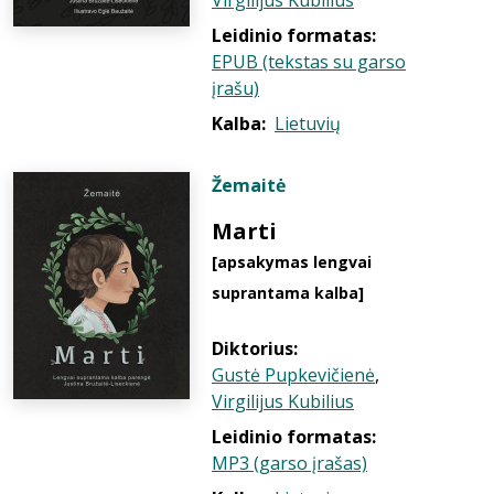
Virgilijus Kubilius
Leidinio formatas:
EPUB (tekstas su garso
įrašu)
Kalba:
Lietuvių
Žemaitė
Marti
[apsakymas lengvai
suprantama kalba]
Diktorius:
Gustė Pupkevičienė
,
Virgilijus Kubilius
Leidinio formatas:
MP3 (garso įrašas)