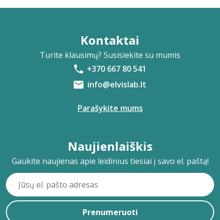
Kontaktai
Turite klausimų? Susisiekite su mumis
+370 667 80 541
info@elvislab.lt
Parašykite mums
Naujienlaiškis
Gaukite naujienas apie leidinius tiesiai į savo el. paštą!
Prenumeruoti