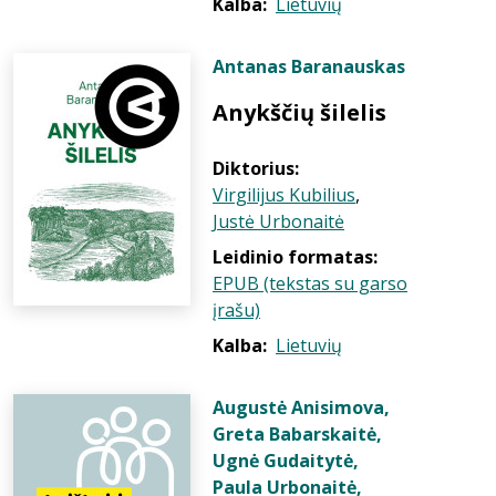
Kalba:
Lietuvių
Antanas Baranauskas
Anykščių šilelis
Diktorius:
Virgilijus Kubilius
,
Justė Urbonaitė
Leidinio formatas:
EPUB (tekstas su garso
įrašu)
Kalba:
Lietuvių
Augustė Anisimova
,
Greta Babarskaitė
,
Ugnė Gudaitytė
,
Paula Urbonaitė
,