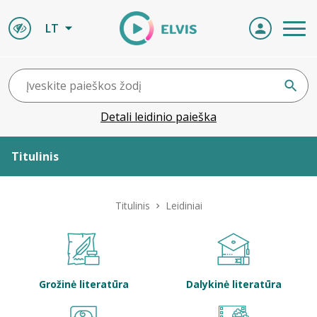
LT
Detali leidinio paieška
Titulinis
Apie ELVIS
Titulinis
Leidiniai
Leidiniai
ELVIS atvyksta
Grožinė literatūra
Dalykinė literatūra
Naujienos