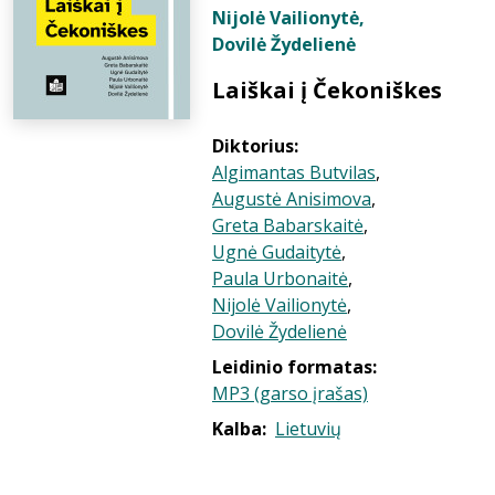
Nijolė Vailionytė
,
Dovilė Žydelienė
Laiškai į Čekoniškes
Diktorius:
Algimantas Butvilas
,
Augustė Anisimova
,
Greta Babarskaitė
,
Ugnė Gudaitytė
,
Paula Urbonaitė
,
Nijolė Vailionytė
,
Dovilė Žydelienė
Leidinio formatas:
MP3 (garso įrašas)
Kalba:
Lietuvių