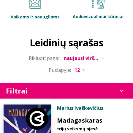
Bibliotekoms
Audiovizualiniai kūriniai
Vaikams ir paaugliams
D.U.K.
Leidinių sąrašas
+370 667 80 541
Rikiuoti pagal:
info@elvislab.lt
Puslapyje:
Filtrai
Marius Ivaškevičius
Madagaskaras
trijų veiksmų pjesė