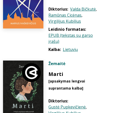
Diktorius:
Valda Bičkutė
,
Ramūnas Cicėnas
,
Virgilijus Kubilius
Leidinio formatas:
EPUB (tekstas su garso
įrašu)
Kalba:
Lietuvių
Žemaitė
Marti
[apsakymas lengvai
suprantama kalba]
Diktorius:
Gustė Pupkevičienė
,