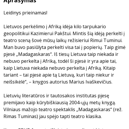
Aprašymas
Leidinys prieinamas!
Lietuvos perkėlimo į Afriką idėja kilo tarpukario
geopolitikui Kazimierui Pakštui. Mintis šią idėją perkelti į
teatro sceną šovė mūsų laikų režisieriui Rimui Tuminui.
Man buvo pasiūlyta perkelti visa tai į popierių. Taip gimė
pjesė „Madagaskaras“. Iš tiesų Lietuva taip niekada ir
nebuvo perkelta į Afriką, todėl ši pjesė ir yra apie tai,
kaip Lietuva niekada nebuvo perkelta į Afriką. Kitaip
tariant – tai pjesė apie tą Lietuvą, kuri taip niekur ir
neišsikėlė“, – knygos autorius Marius Ivaškevičius.
Lietuvių literatūros ir tautosakos institutas pjesę
premijavo kaip kūrybiškiausią 2004-ųjų metų knygą.
Vilniaus mažojo teatro spektaklis „Madagaskaras“ (rež.
Rimas Tuminas) jau spėjo tapti teatro klasika.