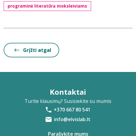
programinė literatūra moksleiviams
Grįžti atgal
Kontaktai
Turite klausimų? Susisiekite su mumis
+370 667 80 541
info@elvislab.lt
Parašykite mums