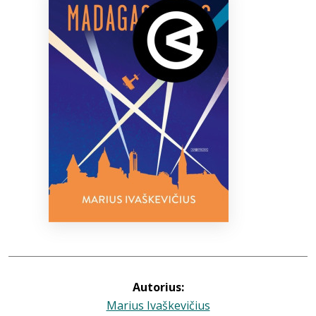
Bibliotekoms
D.U.K.
+370 667 80 541
info@elvislab.lt
Autorius:
Marius Ivaškevičius