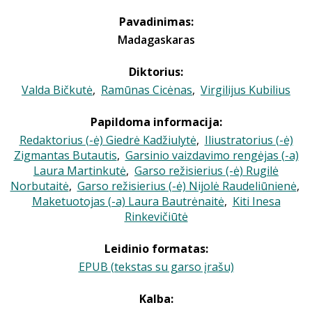
Pavadinimas:
Madagaskaras
Diktorius:
Valda Bičkutė
,
Ramūnas Cicėnas
,
Virgilijus Kubilius
Papildoma informacija:
Redaktorius (-ė) Giedrė Kadžiulytė
,
Iliustratorius (-ė)
Zigmantas Butautis
,
Garsinio vaizdavimo rengėjas (-a)
Laura Martinkutė
,
Garso režisierius (-ė) Rugilė
Norbutaitė
,
Garso režisierius (-ė) Nijolė Raudeliūnienė
,
Maketuotojas (-a) Laura Bautrėnaitė
,
Kiti Inesa
Rinkevičiūtė
Leidinio formatas:
EPUB (tekstas su garso įrašu)
Kalba: