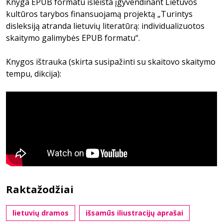
Knyga EPUB formatu išleista įgyvendinant Lietuvos
kultūros tarybos finansuojamą projektą „Turintys
disleksiją atranda lietuvių literatūrą: individualizuotos
skaitymo galimybės EPUB formatu“.
Knygos ištrauka (skirta susipažinti su skaitovo skaitymo
tempu, dikcija):
Raktažodžiai
lietuvių dramos
išsamūs iliustracijų aprašai