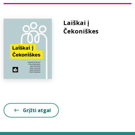
Bibliotekoms
Laiškai į
Čekoniškes
D.U.K.
+370 667 80 541
info@elvislab.lt
Grįžti atgal