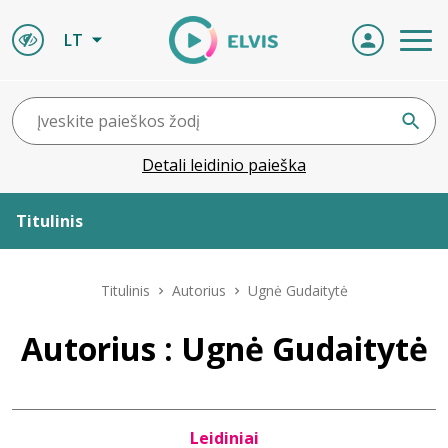
LT
Detali leidinio paieška
Titulinis
Apie ELVIS
Titulinis
Autorius
Ugnė Gudaitytė
Leidiniai
Autorius : Ugnė Gudaitytė
ELVIS atvyksta
Leidiniai
Naujienos