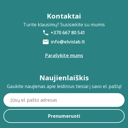
Kontaktai
Turite klausimų? Susisiekite su mumis
+370 667 80 541
info@elvislab.lt
Parašykite mums
Naujienlaiškis
Gaukite naujienas apie leidinius tiesiai į savo el. paštą!
Prenumeruoti