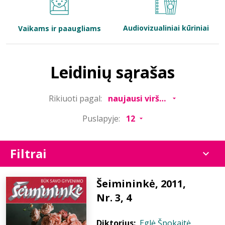
Bibliotekoms
Audiovizualiniai kūriniai
Vaikams ir paaugliams
D.U.K.
Leidinių sąrašas
+370 667 80 541
Rikiuoti pagal:
info@elvislab.lt
Puslapyje:
Filtrai
Šeimininkė, 2011,
Nr. 3, 4
Diktorius:
Eglė Špokaitė