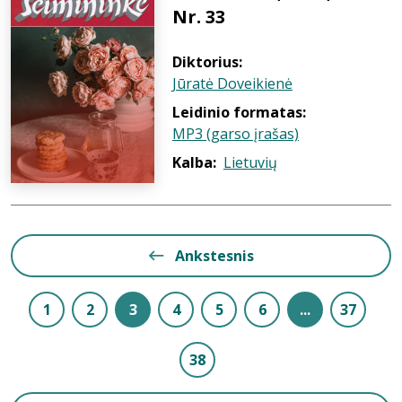
Nr. 33
Diktorius:
Jūratė Doveikienė
Leidinio formatas:
MP3 (garso įrašas)
Kalba:
Lietuvių
Ankstesnis
1
2
3
4
5
6
...
37
38