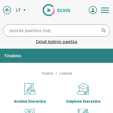
LT
Detali leidinio paieška
Titulinis
Apie ELVIS
Titulinis
Leidiniai
Leidiniai
ELVIS atvyksta
Grožinė literatūra
Dalykinė literatūra
Naujienos