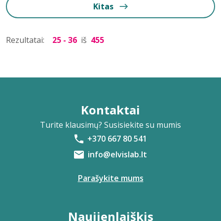
Kitas
Rezultatai:
25 - 36
iš
455
Kontaktai
Turite klausimų? Susisiekite su mumis
+370 667 80 541
info@elvislab.lt
Parašykite mums
Naujienlaiškis