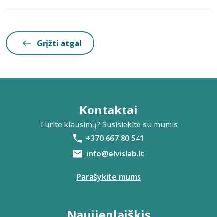
Grįžti atgal
Kontaktai
Turite klausimų? Susisiekite su mumis
+370 667 80 541
info@elvislab.lt
Parašykite mums
Naujienlaiškis