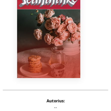
Bibliotekoms
D.U.K.
+370 667 80 541
info@elvislab.lt
Autorius:
--