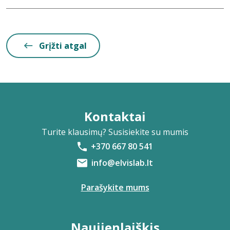
Grįžti atgal
Kontaktai
Turite klausimų? Susisiekite su mumis
+370 667 80 541
info@elvislab.lt
Parašykite mums
Naujienlaiškis