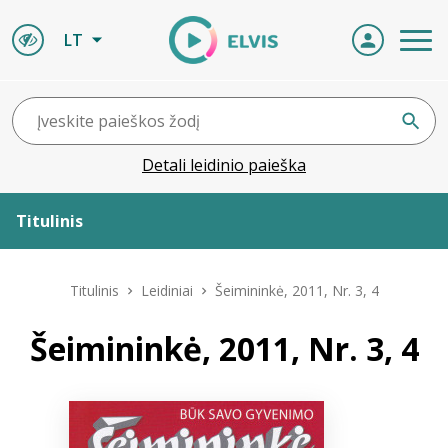
LT
Detali leidinio paieška
Titulinis
Apie ELVIS
Titulinis
Leidiniai
Šeimininkė, 2011, Nr. 3, 4
Leidiniai
Šeimininkė, 2011, Nr. 3, 4
ELVIS atvyksta
Naujienos