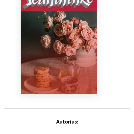
Bibliotekoms
D.U.K.
+370 667 80 541
info@elvislab.lt
Autorius:
--