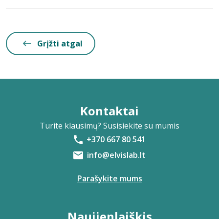
Grįžti atgal
Kontaktai
Turite klausimų? Susisiekite su mumis
+370 667 80 541
info@elvislab.lt
Parašykite mums
Naujienlaiškis