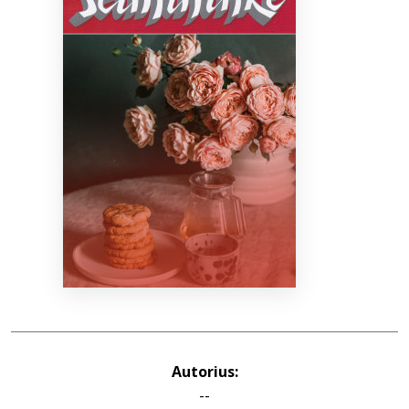
Bibliotekoms
D.U.K.
+370 667 80 541
info@elvislab.lt
Autorius:
--