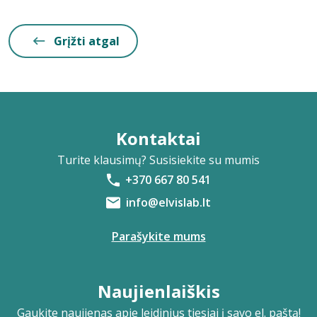
Grįžti atgal
Kontaktai
Turite klausimų? Susisiekite su mumis
+370 667 80 541
info@elvislab.lt
Parašykite mums
Naujienlaiškis
Gaukite naujienas apie leidinius tiesiai į savo el. paštą!