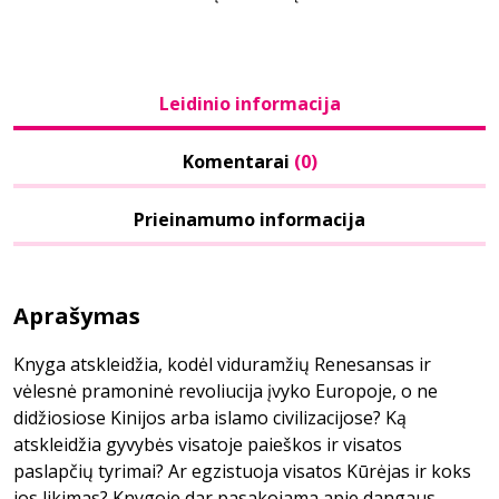
Leidinio informacija
Komentarai
(0)
Prieinamumo informacija
Aprašymas
Knyga atskleidžia, kodėl viduramžių Renesansas ir
vėlesnė pramoninė revoliucija įvyko Europoje, o ne
didžiosiose Kinijos arba islamo civilizacijose? Ką
atskleidžia gyvybės visatoje paieškos ir visatos
paslapčių tyrimai? Ar egzistuoja visatos Kūrėjas ir koks
jos likimas? Knygoje dar pasakojama apie dangaus