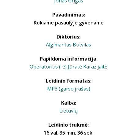
Jonas Grigas
Pavadinimas:
Kokiame pasaulyje gyvename
Diktorius:
Algimantas Butvilas
Papildoma informacija:
Operatorius (-ė) Jūratė Karazijaitė
Leidinio formatas:
MP3 (garso įrašas)
Kalba:
Lietuvių
Leidinio trukmė:
16 val. 35 min. 36 sek.