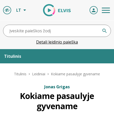
LT
Detali leidinio paieška
Titulinis
Apie ELVIS
Titulinis
Leidiniai
Kokiame pasaulyje gyvename
Leidiniai
Jonas Grigas
Kokiame pasaulyje
ELVIS atvyksta
gyvename
Naujienos