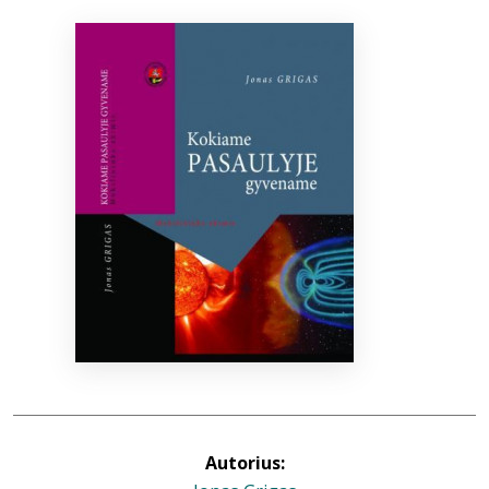
Bibliotekoms
D.U.K.
+370 667 80 541
info@elvislab.lt
Autorius: