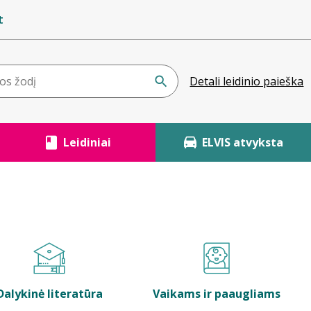
t
Detali leidinio paieška
Leidiniai
ELVIS atvyksta
Dalykinė literatūra
Vaikams ir paaugliams