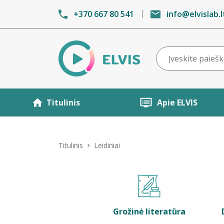
+370 667 80 541
info@elvislab.l
Titulinis
Apie ELVIS
Titulinis
Leidiniai
Grožinė literatūra