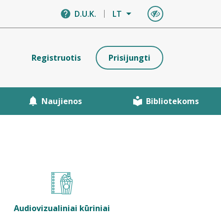
D.U.K.
LT
Registruotis
Prisijungti
Naujienos
Bibliotekoms
Audiovizualiniai kūriniai