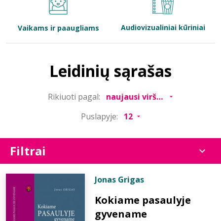
Bibliotekoms
Audiovizualiniai kūriniai
Vaikams ir paaugliams
D.U.K.
Leidinių sąrašas
+370 667 80 541
Rikiuoti pagal:
info@elvislab.lt
Puslapyje:
Filtrai
Jonas Grigas
Kokiame pasaulyje
gyvename