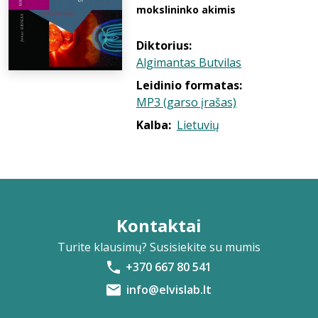
mokslininko akimis
Diktorius:
Algimantas Butvilas
Leidinio formatas:
MP3 (garso įrašas)
Kalba:
Lietuvių
Kontaktai
Turite klausimų? Susisiekite su mumis
+370 667 80 541
info@elvislab.lt