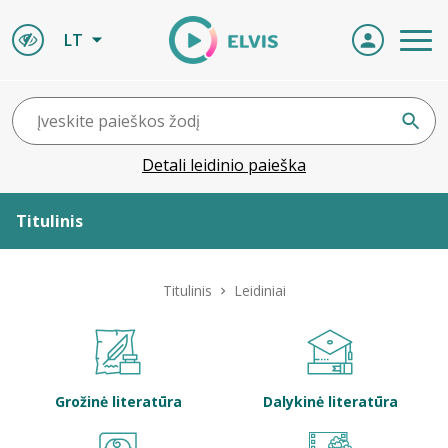
LT
Detali leidinio paieška
Titulinis
Apie ELVIS
Titulinis
Leidiniai
Leidiniai
ELVIS atvyksta
Grožinė literatūra
Dalykinė literatūra
Naujienos