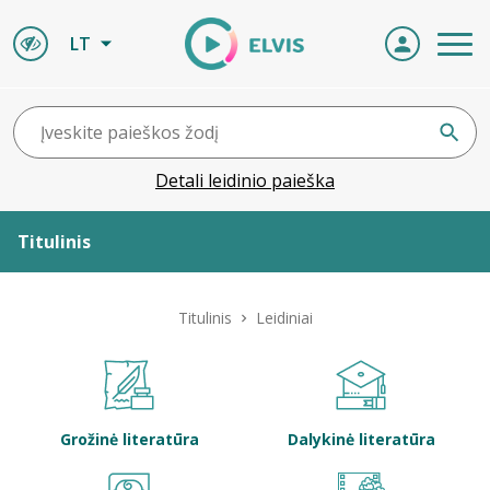
LT
Detali leidinio paieška
Titulinis
Apie ELVIS
Titulinis
Leidiniai
Leidiniai
ELVIS atvyksta
Grožinė literatūra
Dalykinė literatūra
Naujienos