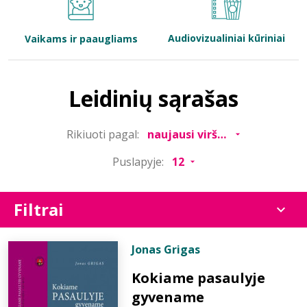
Bibliotekoms
Audiovizualiniai kūriniai
Vaikams ir paaugliams
D.U.K.
Leidinių sąrašas
+370 667 80 541
Rikiuoti pagal:
info@elvislab.lt
Puslapyje:
Filtrai
Jonas Grigas
Kokiame pasaulyje
gyvename