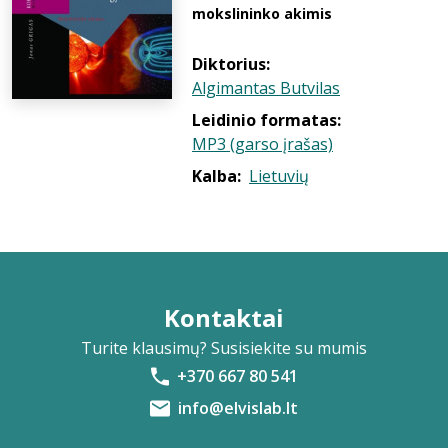
mokslininko akimis
Diktorius:
Algimantas Butvilas
Leidinio formatas:
MP3 (garso įrašas)
Kalba:
Lietuvių
Kontaktai
Turite klausimų? Susisiekite su mumis
+370 667 80 541
info@elvislab.lt