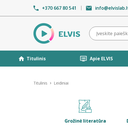
+370 667 80 541
info@elvislab.l
Titulinis
Apie ELVIS
Titulinis
Leidiniai
Grožinė literatūra