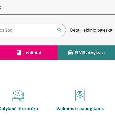
t
Detali leidinio paieška
Leidiniai
ELVIS atvyksta
Dalykinė literatūra
Vaikams ir paaugliams