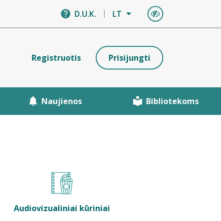
D.U.K.
LT
Registruotis
Prisijungti
Naujienos
Bibliotekoms
Audiovizualiniai kūriniai