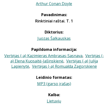
Arthur Conan Doyle
Pavadinimas:
Rinktiniai raštai. T. 1
Diktorius:
Juozas Šalkauskas
Papildoma informacija:
Vertėjas (-a) Kazimieras Ambrasas-Sasnava
,
Vertėjas (-
a) Elena Kuosaitė-Jašinskienė
,
Vertėjas (-a) Julija
Lapienytė
,
Vertėjas (-a) Romualda Zagorskienė
Leidinio formatas:
MP3 (garso įrašas)
Kalba:
Lietuvių