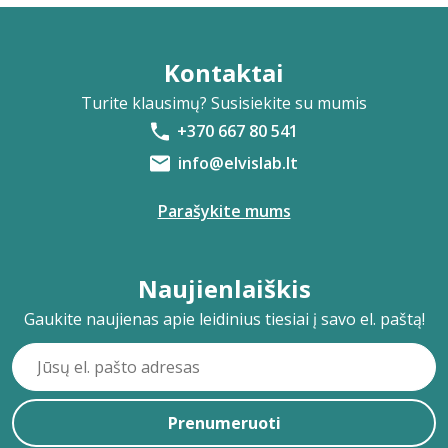
Kontaktai
Turite klausimų? Susisiekite su mumis
+370 667 80 541
info@elvislab.lt
Parašykite mums
Naujienlaiškis
Gaukite naujienas apie leidinius tiesiai į savo el. paštą!
Prenumeruoti