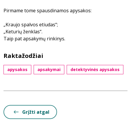
Pirmame tome spausdinamos apysakos:
„Kraujo spalvos etiudas“;
„Keturių ženklas“.
Taip pat apsakymų rinkinys.
Raktažodžiai
apysakos
apsakymai
detektyvinės apysakos
Grįžti atgal