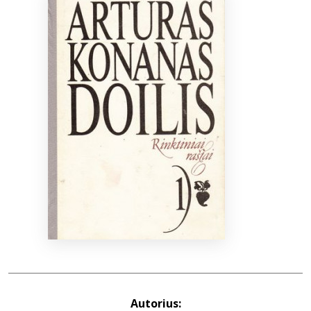
Bibliotekoms
D.U.K.
+370 667 80 541
info@elvislab.lt
Autorius: