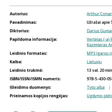
Autorius:
Arthur Conan
Pavadinimas:
Užrašai apie
Diktorius:
Darius Guma
Papildoma informacija:
Vertėjas (-a
Kazimieras 
Leidinio formatas:
MP3 (garso į
Kalba:
Lietuvių
Leidinio trukmė:
13 val. 20 min
ISBN/ISSN/ISMN numeris:
978-5-430-05
Išleidimo duomenys:
Tyto alba
|
Prieinamos kopijos rengėjas:
Ugdymo plėto