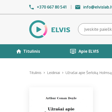
+370 667 80 541
info@elvislab.l
Titulinis
Apie ELVIS
Titulinis
Leidiniai
Užrašai apie Šerloką Holmsą