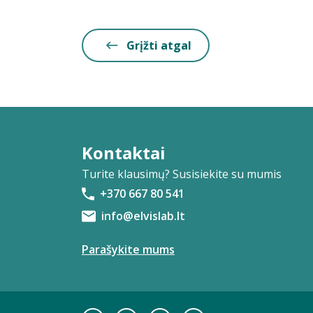
Grįžti atgal
Kontaktai
Turite klausimų? Susisiekite su mumis
+370 667 80 541
info@elvislab.lt
Parašykite mums