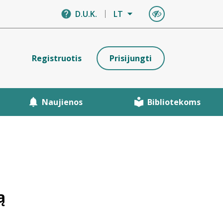
D.U.K.
LT
Registruotis
Prisijungti
Naujienos
Bibliotekoms
ą