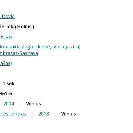
 Doyle
 Šerloką Holmsą
uskas
) Romualda Zagorskienė
,
Vertėjas (-a)
Ambrasas-Sasnava
rašas)
. 1 sek.
861-6
2004
|
Vilnius
tės centras
|
2018
|
Vilnius