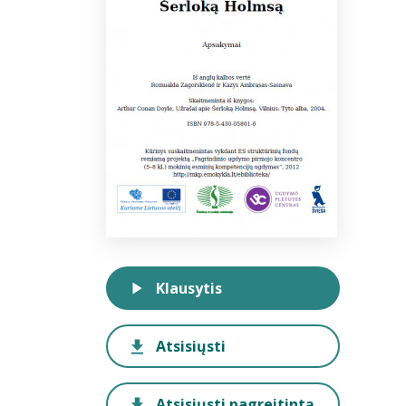
Klausytis
Atsisiųsti
Atsisiųsti pagreitintą