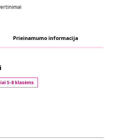
vertinimai
Prieinamumo informacija
i
niai 5-8 klasėms