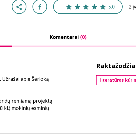
5.0
2 į
Komentarai
(0)
Raktažodžia
 Užrašai apie Šerloką
literatūros kūri
 fondų remiamą projektą
 kl.) mokinių esminių