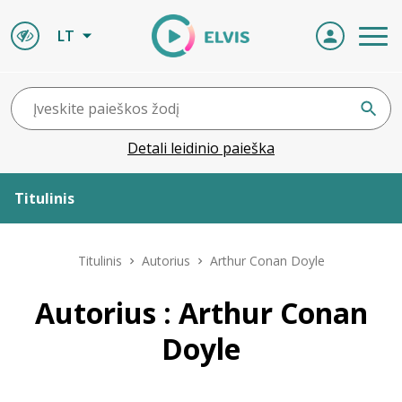
LT
Detali leidinio paieška
Titulinis
Apie ELVIS
Titulinis
Autorius
Arthur Conan Doyle
Leidiniai
Autorius : Arthur Conan
Doyle
ELVIS atvyksta
Naujienos