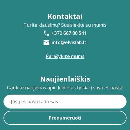
Kontaktai
Turite klausimų? Susisiekite su mumis
+370 667 80 541
info@elvislab.lt
Parašykite mums
Naujienlaiškis
Gaukite naujienas apie leidinius tiesiai į savo el. paštą!
Prenumeruoti