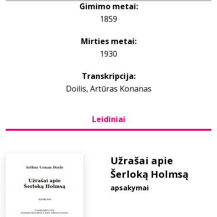
Gimimo metai:
1859
Bibliotekoms
Mirties metai:
D.U.K.
1930
Transkripcija:
+370 667 80 541
Doilis, Artūras Konanas
info@elvislab.lt
Leidiniai
Užrašai apie
Šerloką Holmsą
apsakymai