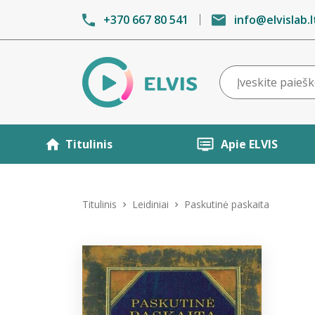
+370 667 80 541
info@elvislab.l
Titulinis
Apie ELVIS
Titulinis
Leidiniai
Paskutinė paskaita