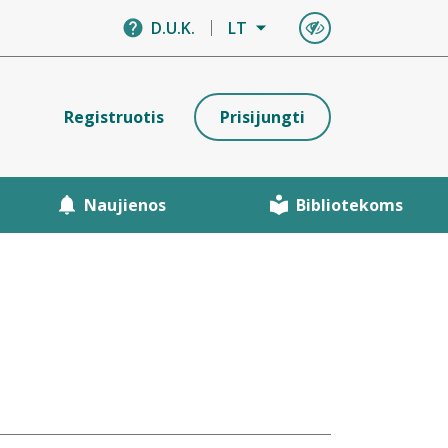
D.U.K.
LT
Registruotis
Prisijungti
Naujienos
Bibliotekoms