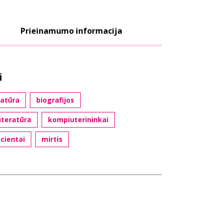
Prieinamumo informacija
i
ratūra
biografijos
iteratūra
kompiuterininkai
cientai
mirtis