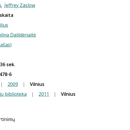
h
,
Jeffrey Zaslow
skaita
ilius
Alina Dailidėnaitė
rašas)
 36 sek.
478-6
|
2009
|
Vilnius
jų biblioteka
|
2011
|
Vilnius
ertinimų