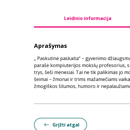
Leidinio informacija
Aprašymas
„ Paskutinė paskaita“ − gyvenimo džiaugsmu
parašė kompiuterijos mokslų profesorius, su
trys, šeši mėnesiai. Tai ne tik palikimas jo 
šeimai − žmonai ir trims mažamečiams vaika
žmogiškos šilumos, humoro ir nepalaužiamo
Grįžti atgal