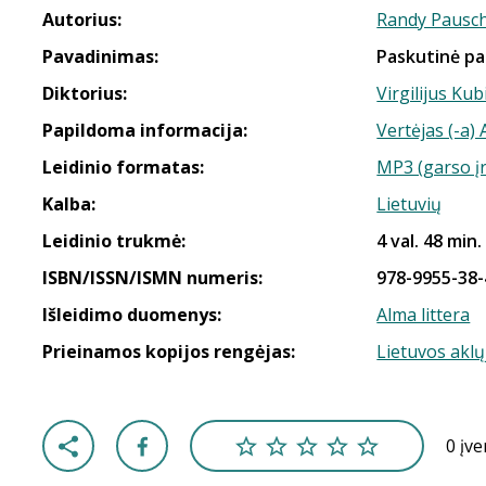
Autorius:
Randy Pausc
Pavadinimas:
Paskutinė pa
Diktorius:
Virgilijus Kub
Papildoma informacija:
Vertėjas (-a) 
Leidinio formatas:
MP3 (garso į
Kalba:
Lietuvių
Leidinio trukmė:
4 val. 48 min.
ISBN/ISSN/ISMN numeris:
978-9955-38-
Išleidimo duomenys:
Alma littera
Prieinamos kopijos rengėjas:
Lietuvos aklų
0 įv