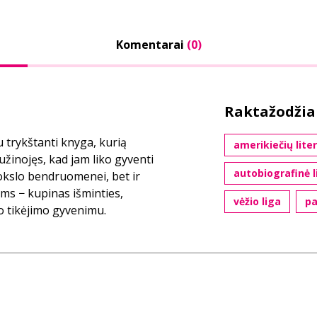
Komentarai
(0)
Raktažodžia
 trykštanti knyga, kurią
amerikiečių lite
žinojęs, kad jam liko gyventi
autobiografinė l
mokslo bendruomenei, bet ir
ms − kupinas išminties,
vėžio liga
pa
 tikėjimo gyvenimu.