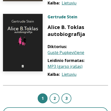
Kalba:
Lietuvių
Gertrude Stein
Alice B. Toklas
autobiografija
Diktorius:
Gustė Pupkevičienė
Leidinio formatas:
MP3 (garso įrašas)
Kalba:
Lietuvių
1
2
3