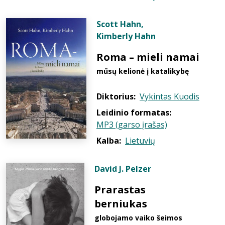
Scott Hahn
,
Kimberly Hahn
Roma – mieli namai
mūsų kelionė į katalikybę
Diktorius:
Vykintas Kuodis
Leidinio formatas:
MP3 (garso įrašas)
Kalba:
Lietuvių
David J. Pelzer
Prarastas
berniukas
globojamo vaiko šeimos