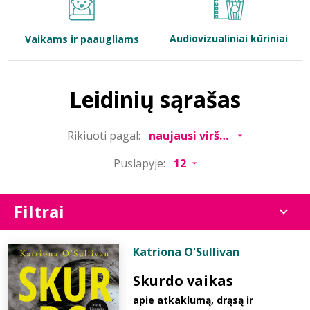
Bibliotekoms
Audiovizualiniai kūriniai
Vaikams ir paaugliams
D.U.K.
Leidinių sąrašas
+370 667 80 541
Rikiuoti pagal:
info@elvislab.lt
Puslapyje:
Filtrai
Katriona O'Sullivan
Skurdo vaikas
apie atkaklumą, drąsą ir