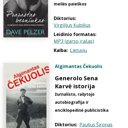
meilės paieškos
Diktorius:
Virgilijus Kubilius
Leidinio formatas:
MP3 (garso įrašas)
Kalba:
Lietuvių
Algimantas Čekuolis
Generolo Sena
Karvė istorija
žurnalisto, rašytojo
autobiografija ir
enciklopedinė publicistika
Diktorius:
Paulius Šironas