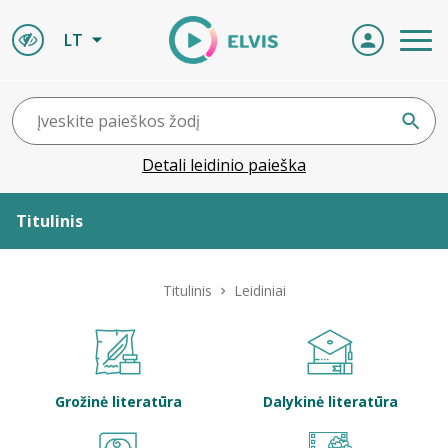
LT
Detali leidinio paieška
Titulinis
Apie ELVIS
Titulinis
Leidiniai
Leidiniai
ELVIS atvyksta
Grožinė literatūra
Dalykinė literatūra
Naujienos