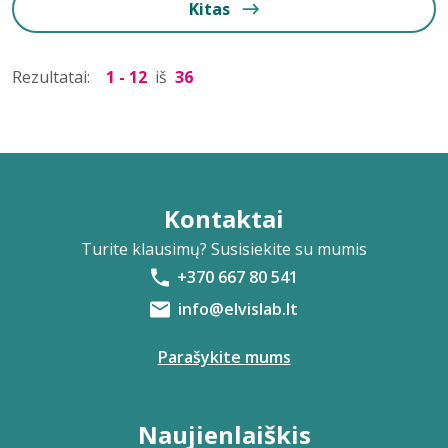
Kitas
Rezultatai:
1 - 12
iš
36
Kontaktai
Turite klausimų? Susisiekite su mumis
+370 667 80 541
info@elvislab.lt
Parašykite mums
Naujienlaiškis