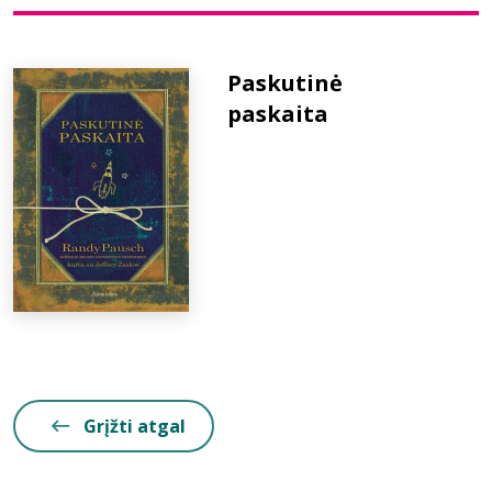
Bibliotekoms
Paskutinė
paskaita
D.U.K.
+370 667 80 541
info@elvislab.lt
Grįžti atgal