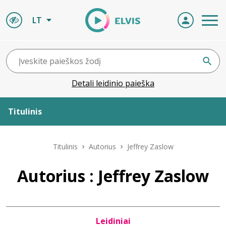
LT
Detali leidinio paieška
Titulinis
Apie ELVIS
Titulinis
Autorius
Jeffrey Zaslow
Leidiniai
Autorius : Jeffrey Zaslow
ELVIS atvyksta
Leidiniai
Naujienos