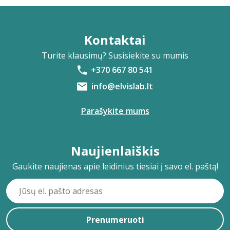
Kontaktai
Turite klausimų? Susisiekite su mumis
+370 667 80 541
info@elvislab.lt
Parašykite mums
Naujienlaiškis
Gaukite naujienas apie leidinius tiesiai į savo el. paštą!
Prenumeruoti