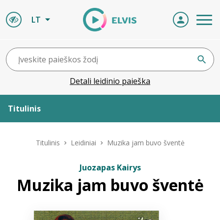
LT
Detali leidinio paieška
Titulinis
Apie ELVIS
Titulinis
Leidiniai
Muzika jam buvo šventė
Leidiniai
Juozapas Kairys
Muzika jam buvo šventė
ELVIS atvyksta
Naujienos