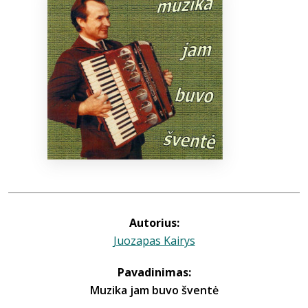
Bibliotekoms
D.U.K.
+370 667 80 541
info@elvislab.lt
Autorius:
Juozapas Kairys
Pavadinimas:
Muzika jam buvo šventė