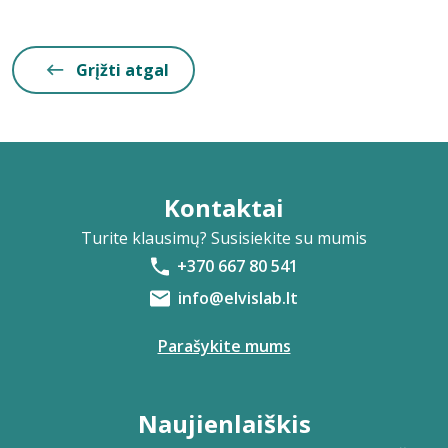
Grįžti atgal
Kontaktai
Turite klausimų? Susisiekite su mumis
+370 667 80 541
info@elvislab.lt
Parašykite mums
Naujienlaiškis