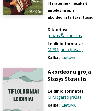
literatūrinė - muzikinė
antologija apie
akordeonistą Stasį Stasiulį
Diktorius:
Juozas Šalkauskas
Leidinio formatas:
MP3 (garso įrašas)
Kalba:
Lietuvių
Akordeonu groja
Stasys Stasiulis
Leidinio formatas:
MP3 (garso įrašas)
Kalba:
Lietuvių