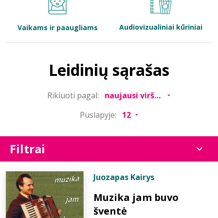
Bibliotekoms
Audiovizualiniai kūriniai
Vaikams ir paaugliams
D.U.K.
Leidinių sąrašas
+370 667 80 541
Rikiuoti pagal:
info@elvislab.lt
Puslapyje:
Filtrai
Juozapas Kairys
Muzika jam buvo
šventė