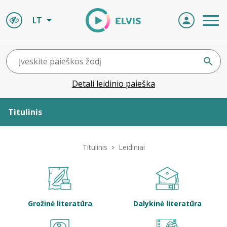
LT
Detali leidinio paieška
Titulinis
Apie ELVIS
Titulinis
Leidiniai
Leidiniai
ELVIS atvyksta
Grožinė literatūra
Dalykinė literatūra
Naujienos