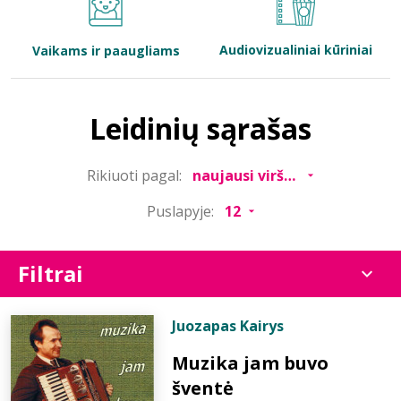
Bibliotekoms
Audiovizualiniai kūriniai
Vaikams ir paaugliams
D.U.K.
Leidinių sąrašas
+370 667 80 541
Rikiuoti pagal:
info@elvislab.lt
Puslapyje:
Filtrai
Juozapas Kairys
Muzika jam buvo
šventė