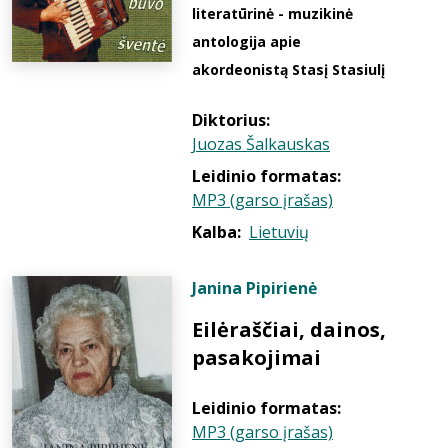
literatūrinė - muzikinė
antologija apie
akordeonistą Stasį Stasiulį
Diktorius:
Juozas Šalkauskas
Leidinio formatas:
MP3 (garso įrašas)
Kalba:
Lietuvių
Janina Pipirienė
Eilėraščiai, dainos,
pasakojimai
Leidinio formatas:
MP3 (garso įrašas)