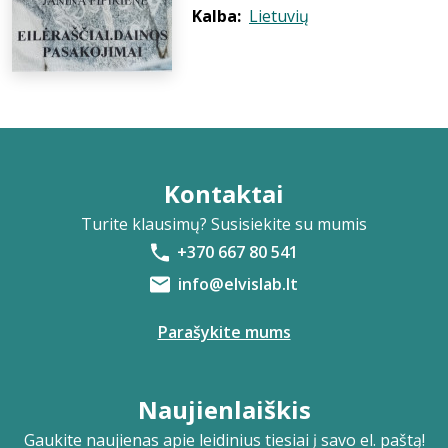
Kalba:
Lietuvių
Kontaktai
Turite klausimų? Susisiekite su mumis
+370 667 80 541
info@elvislab.lt
Parašykite mums
Naujienlaiškis
Gaukite naujienas apie leidinius tiesiai į savo el. paštą!