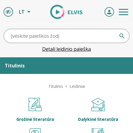
LT
Detali leidinio paieška
Titulinis
Apie ELVIS
Titulinis
Leidiniai
Leidiniai
ELVIS atvyksta
Grožinė literatūra
Dalykinė literatūra
Naujienos