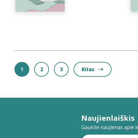
1
2
3
Kitas
Naujienlaiškis
Gaukite naujienas apie lei