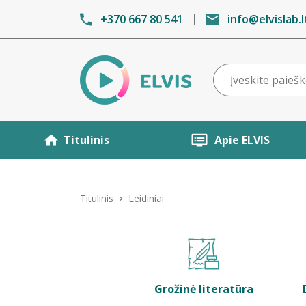
+370 667 80 541
info@elvislab.l
Titulinis
Apie ELVIS
Titulinis
Leidiniai
Grožinė literatūra