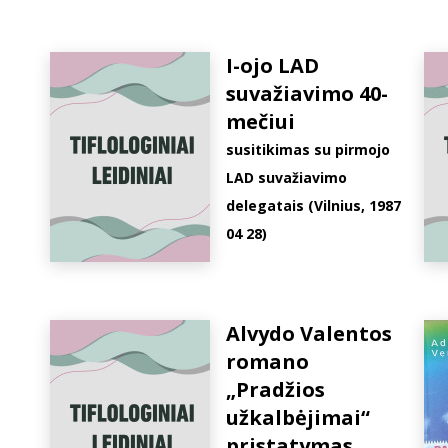
I-ojo LAD
suvažiavimo 40-
mečiui
susitikimas su pirmojo
LAD suvažiavimo
delegatais (Vilnius, 1987
04 28)
Alvydo Valentos
romano
„Pradžios
užkalbėjimai“
pristatymas