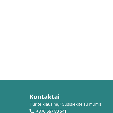
Kontaktai
Turite klausimų? Susisiekite su mumis
+370 667 80 541