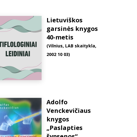
Lietuviškos
garsinės knygos
40-metis
(Vilnius, LAB skaitykla,
2002 10 03)
Adolfo
Venckevičiaus
knygos
„Paslapties
šypsenos“