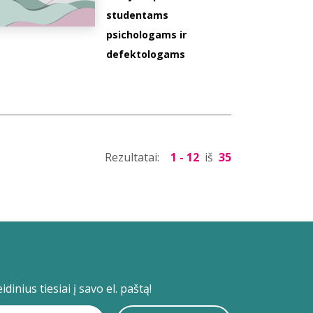
studentams
psichologams ir
defektologams
Rezultatai:
1 - 12
iš
35
dinius tiesiai į savo el. paštą!