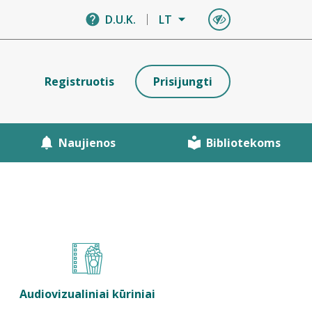
D.U.K.
LT
Registruotis
Prisijungti
Naujienos
Bibliotekoms
Audiovizualiniai kūriniai