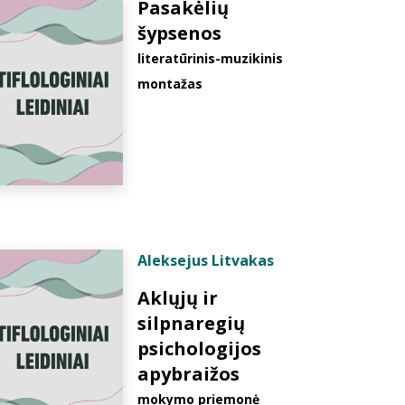
Pasakėlių
šypsenos
literatūrinis-muzikinis
montažas
Aleksejus Litvakas
Aklųjų ir
silpnaregių
psichologijos
apybraižos
mokymo priemonė