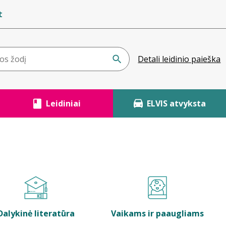
t
Detali leidinio paieška
Leidiniai
ELVIS atvyksta
Dalykinė literatūra
Vaikams ir paaugliams