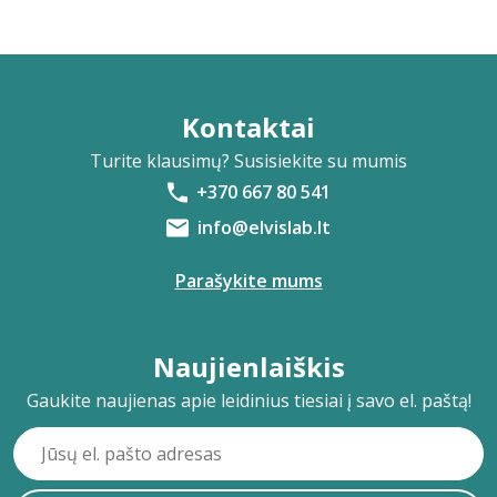
Kontaktai
Turite klausimų? Susisiekite su mumis
+370 667 80 541
info@elvislab.lt
Parašykite mums
Naujienlaiškis
Gaukite naujienas apie leidinius tiesiai į savo el. paštą!