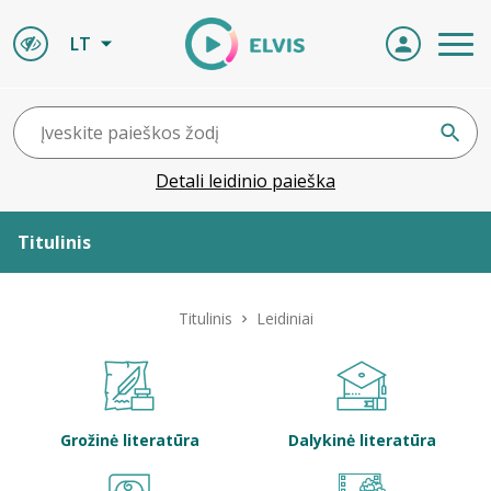
LT
Detali leidinio paieška
Titulinis
Apie ELVIS
Titulinis
Leidiniai
Leidiniai
ELVIS atvyksta
Grožinė literatūra
Dalykinė literatūra
Naujienos