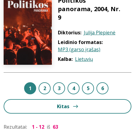
Politikos
panorama, 2004, Nr.
9
Diktorius:
Julija Plepienė
Leidinio formatas:
MP3 (garso įrašas)
Kalba:
Lietuvių
1
2
3
4
5
6
Kitas
Rezultatai:
1 - 12
iš
63