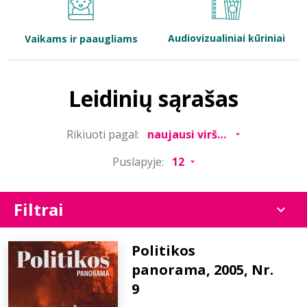
Bibliotekoms
Audiovizualiniai kūriniai
Vaikams ir paaugliams
D.U.K.
Leidinių sąrašas
+370 667 80 541
Rikiuoti pagal:
info@elvislab.lt
Puslapyje:
Filtrai
Politikos
panorama, 2005, Nr.
9