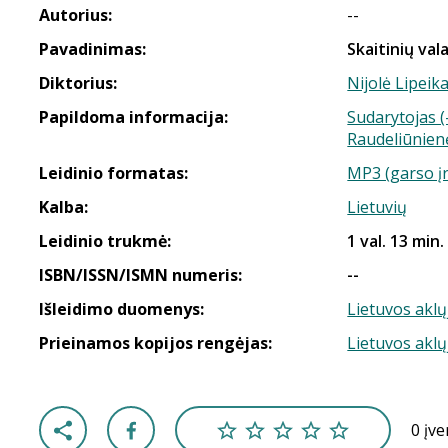
Autorius:
--
Pavadinimas:
Skaitinių val
Diktorius:
Nijolė Lipeika
Papildoma informacija:
Sudarytojas (
Raudeliūnien
Leidinio formatas:
MP3 (garso į
Kalba:
Lietuvių
Leidinio trukmė:
1 val. 13 min.
ISBN/ISSN/ISMN numeris:
--
Išleidimo duomenys:
Lietuvos aklų
Prieinamos kopijos rengėjas:
Lietuvos aklų
0 įv