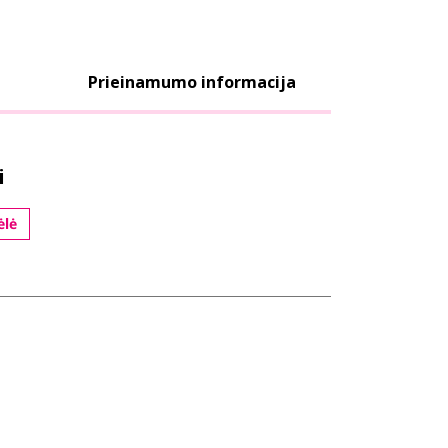
Prieinamumo informacija
i
ėlė