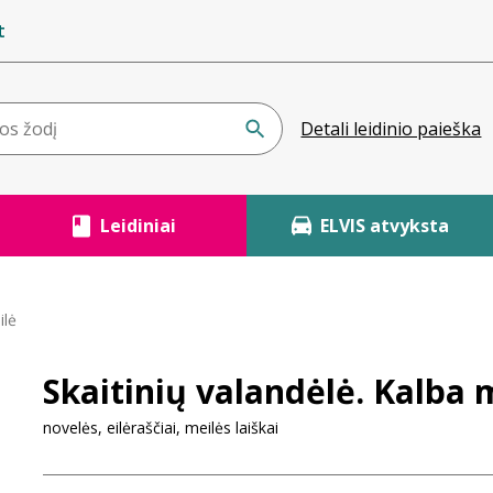
t
Detali leidinio paieška
Leidiniai
ELVIS atvyksta
ilė
Skaitinių valandėlė. Kalba 
novelės, eilėraščiai, meilės laiškai