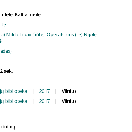
andėlė. Kalba meilė
itė
-a) Milda Lipavičiūtė
,
Operatorius (-ė) Nijolė
ė
rašas)
 2 sek.
jų biblioteka
|
2017
|
Vilnius
jų biblioteka
|
2017
|
Vilnius
ertinimų