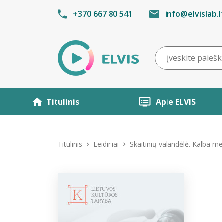
+370 667 80 541
info@elvislab.l
Titulinis
Apie ELVIS
Titulinis
Leidiniai
Skaitinių valandėlė. Kalba me