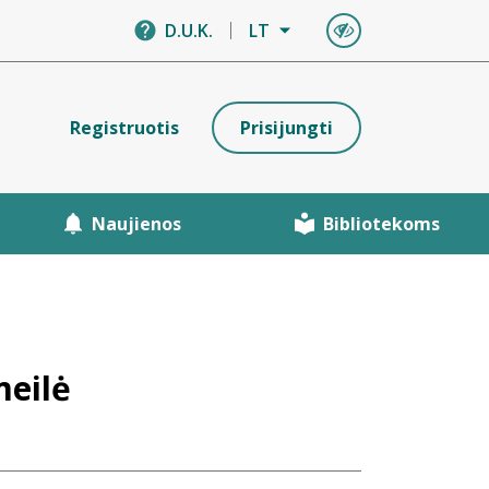
D.U.K.
LT
Registruotis
Prisijungti
Naujienos
Bibliotekoms
meilė