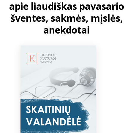
apie liaudiškas pavasario
šventes, sakmės, mįslės,
Bibliotekoms
anekdotai
D.U.K.
+370 667 80 541
info@elvislab.lt