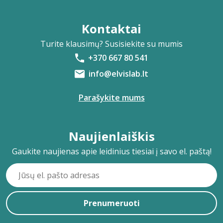
Kontaktai
Turite klausimų? Susisiekite su mumis
+370 667 80 541
info@elvislab.lt
Parašykite mums
Naujienlaiškis
Gaukite naujienas apie leidinius tiesiai į savo el. paštą!
Prenumeruoti