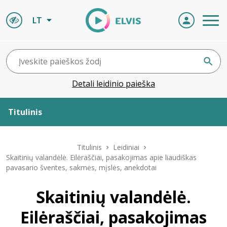
LT
Detali leidinio paieška
Titulinis
Apie ELVIS
Titulinis
Leidiniai
Skaitinių valandėlė. Eilėraščiai, pasakojimas apie liaudiškas
pavasario šventes, sakmės, mįslės, anekdotai
Leidiniai
Skaitinių valandėlė.
ELVIS atvyksta
Eilėraščiai, pasakojimas
Naujienos