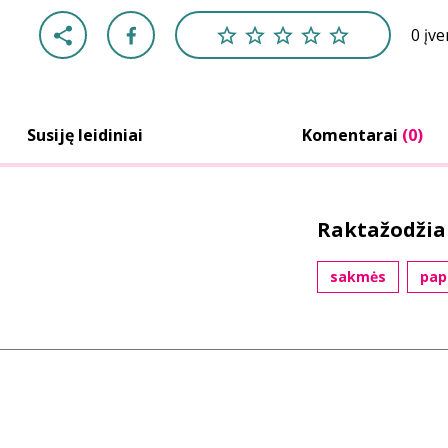
0 įv
Susiję leidiniai
Komentarai
(0)
Raktažodžia
sakmės
papr