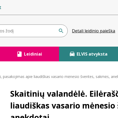
t
Detali leidinio paieška
Leidiniai
ELVIS atvyksta
čiai, pasakojimas apie liaudiškas vasario mėnesio šventes, sakmės, ane
Skaitinių valandėlė. Eilėraš
liaudiškas vasario mėnesio
anekdotai