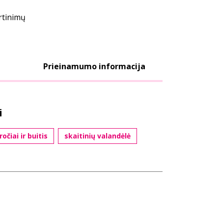
ertinimų
Prieinamumo informacija
i
očiai ir buitis
skaitinių valandėlė