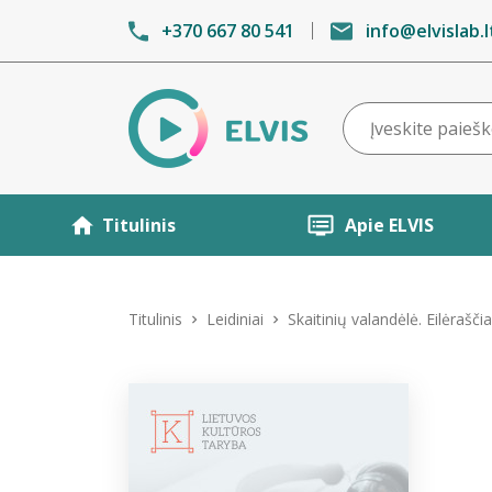
+370 667 80 541
info@elvislab.l
Titulinis
Apie ELVIS
Titulinis
Leidiniai
Skaitinių valandėlė. Eilėraš