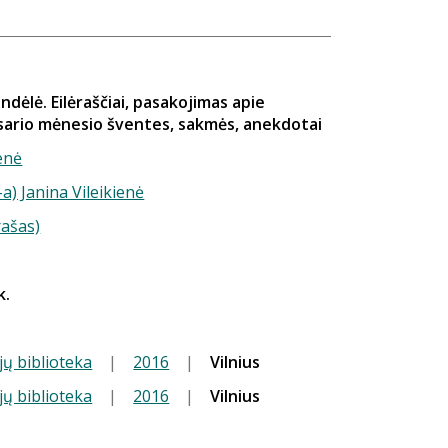
andėlė. Eilėraščiai, pasakojimas apie
asario mėnesio šventes, sakmės, anekdotai
ienė
-a) Janina Vileikienė
rašas)
k.
jų biblioteka
|
2016
|
Vilnius
jų biblioteka
|
2016
|
Vilnius