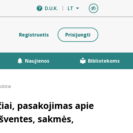
D.U.K.
LT
Registruotis
Prisijungti
Naujienos
Bibliotekoms
kdotai
čiai, pasakojimas apie
 šventes, sakmės,