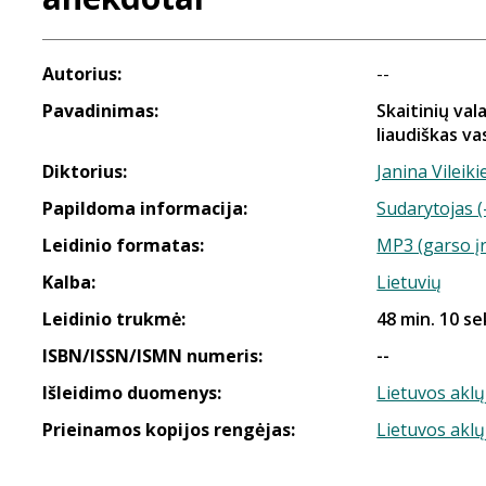
Autorius:
--
Pavadinimas:
Skaitinių val
liaudiškas v
Diktorius:
Janina Vileik
Papildoma informacija:
Sudarytojas (
Leidinio formatas:
MP3 (garso į
Kalba:
Lietuvių
Leidinio trukmė:
48 min. 10 se
ISBN/ISSN/ISMN numeris:
--
Išleidimo duomenys:
Lietuvos aklų
Prieinamos kopijos rengėjas:
Lietuvos aklų