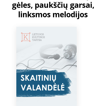
gėles, paukščių garsai,
linksmos melodijos
Bibliotekoms
D.U.K.
+370 667 80 541
info@elvislab.lt