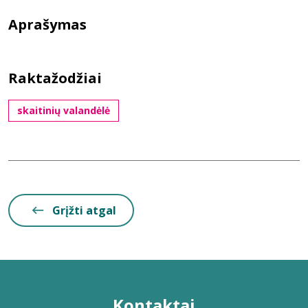
Aprašymas
Raktažodžiai
skaitinių valandėlė
Grįžti atgal
Kontaktai