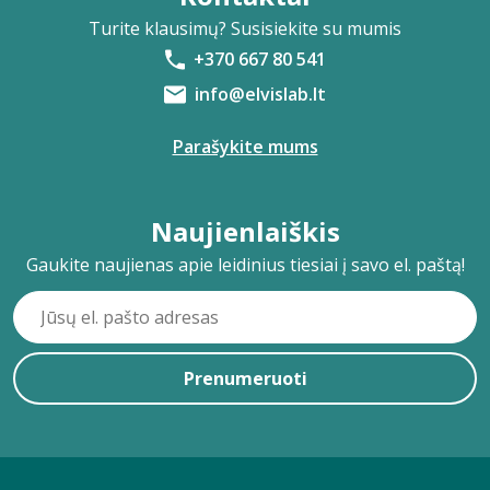
Turite klausimų? Susisiekite su mumis
+370 667 80 541
info@elvislab.lt
Parašykite mums
Naujienlaiškis
Gaukite naujienas apie leidinius tiesiai į savo el. paštą!
Prenumeruoti