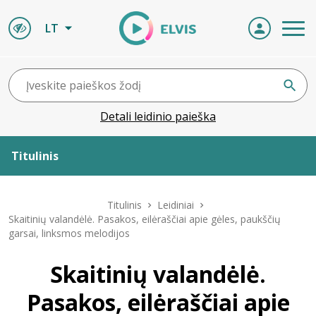
LT
Detali leidinio paieška
Titulinis
Apie ELVIS
Titulinis
Leidiniai
Skaitinių valandėlė. Pasakos, eilėraščiai apie gėles, paukščių
garsai, linksmos melodijos
Leidiniai
Skaitinių valandėlė.
ELVIS atvyksta
Pasakos, eilėraščiai apie
Naujienos