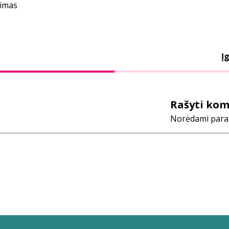
nimas
Įg
Rašyti ko
Norėdami parašy