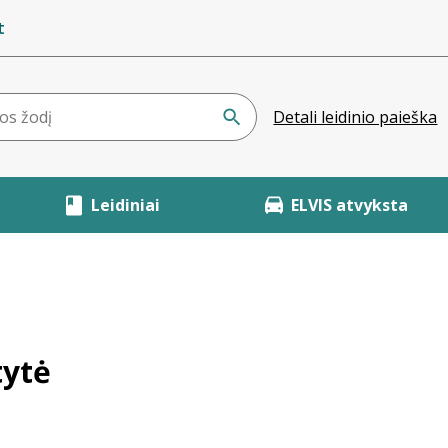
t
Detali leidinio paieška
Leidiniai
ELVIS atvyksta
tytė