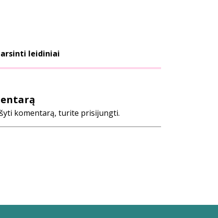
arsinti leidiniai
mentarą
ti komentarą, turite prisijungti.