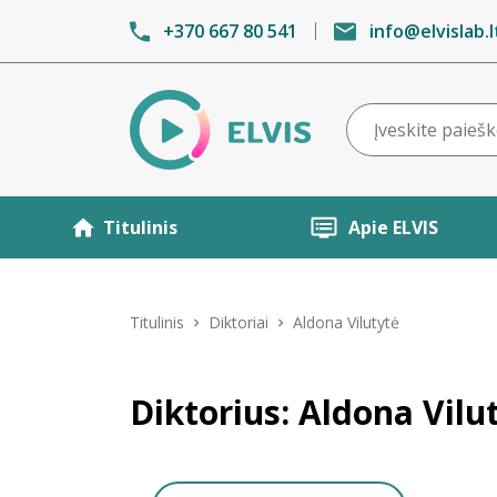
+370 667 80 541
info@elvislab.l
Titulinis
Apie ELVIS
Titulinis
Diktoriai
Aldona Vilutytė
Diktorius: Aldona Vilu