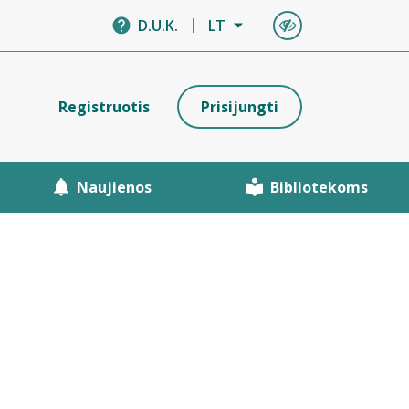
D.U.K.
LT
Registruotis
Prisijungti
Naujienos
Bibliotekoms