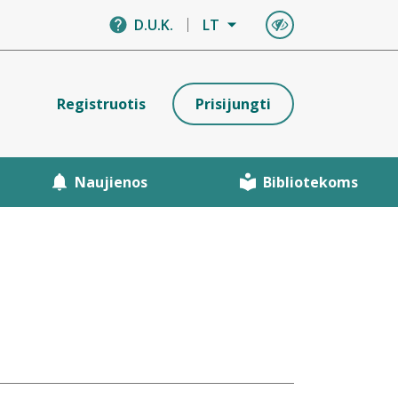
D.U.K.
LT
Registruotis
Prisijungti
Naujienos
Bibliotekoms