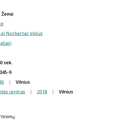
o Žemė
tė
-a) Norbertas Vėlius
rašas)
40 sek.
045-9
86
|
Vilnius
tės centras
|
2018
|
Vilnius
ertinimų