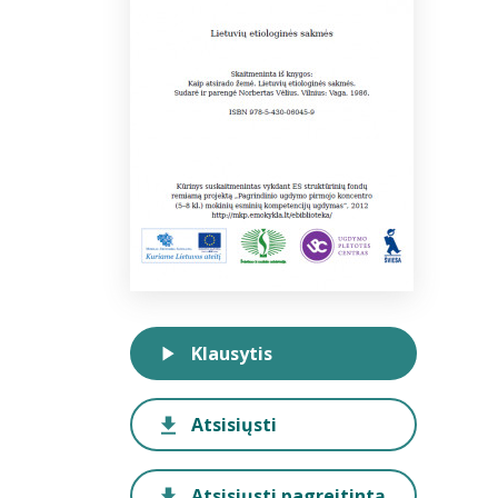
Klausytis
Atsisiųsti
Atsisiųsti pagreitintą