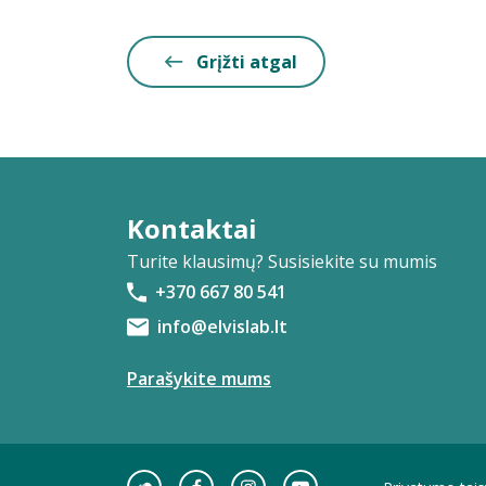
Grįžti atgal
Kontaktai
Turite klausimų? Susisiekite su mumis
+370 667 80 541
info@elvislab.lt
Parašykite mums