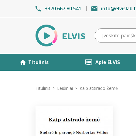
+370 667 80 541
info@elvislab.l
Titulinis
Apie ELVIS
Titulinis
Leidiniai
Kaip atsirado Žemė