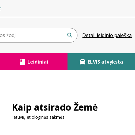
t
Detali leidinio paieška
Leidiniai
ELVIS atvyksta
Kaip atsirado Žemė
lietuvių etiologinės sakmės