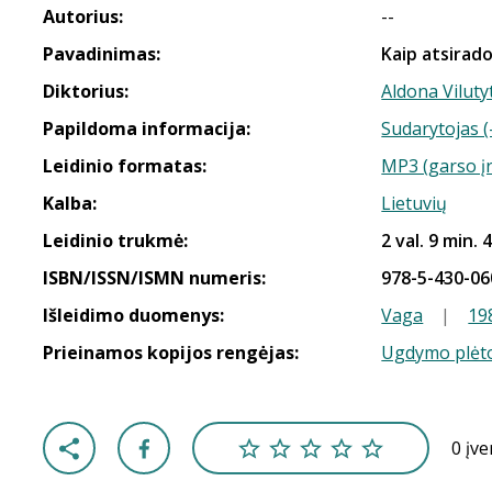
Autorius:
--
Pavadinimas:
Kaip atsirad
Diktorius:
Aldona Viluty
Papildoma informacija:
Sudarytojas (
Leidinio formatas:
MP3 (garso į
Kalba:
Lietuvių
Leidinio trukmė:
2 val. 9 min. 
ISBN/ISSN/ISMN numeris:
978-5-430-06
Išleidimo duomenys:
Vaga
|
19
Prieinamos kopijos rengėjas:
Ugdymo plėto
0 įv