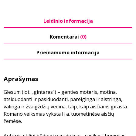
Leidinio informacija
Komentarai
(0)
Prieinamumo informacija
Aprašymas
Glesum (lot. „gintaras") – genties moteris, motina,
atsiduodanti ir pasiduodanti, pareiginga ir aistringa,
valinga ir žvaigždžių vedina, taip, kaip aisčiams įprasta.
Romano veiksmas vyksta II a. tuometinėse aisčių
žemėse.
Autorės stiliui būdingi paradoksai, „sveikas" humoras,