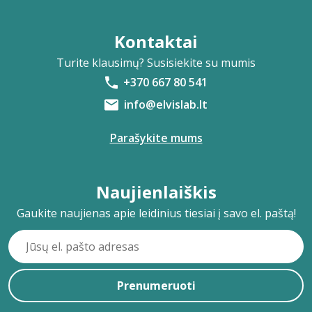
Kontaktai
Turite klausimų? Susisiekite su mumis
+370 667 80 541
info@elvislab.lt
Parašykite mums
Naujienlaiškis
Gaukite naujienas apie leidinius tiesiai į savo el. paštą!
Prenumeruoti