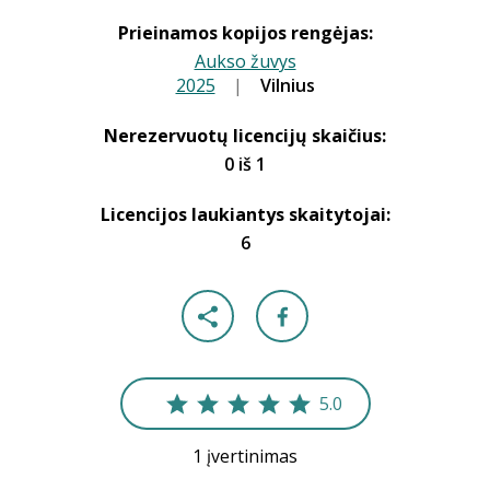
Prieinamos kopijos rengėjas:
Aukso žuvys
2025
|
|
Vilnius
Nerezervuotų licencijų skaičius:
0 iš 1
Licencijos laukiantys skaitytojai:
6
5.0
1 įvertinimas