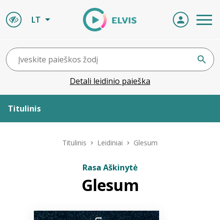
LT
Detali leidinio paieška
Titulinis
Apie ELVIS
Titulinis
Leidiniai
Glesum
Leidiniai
Rasa Aškinytė
Glesum
ELVIS atvyksta
Naujienos