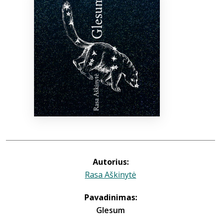
Bibliotekoms
D.U.K.
+370 667 80 541
info@elvislab.lt
Autorius:
Rasa Aškinytė
Pavadinimas:
Glesum