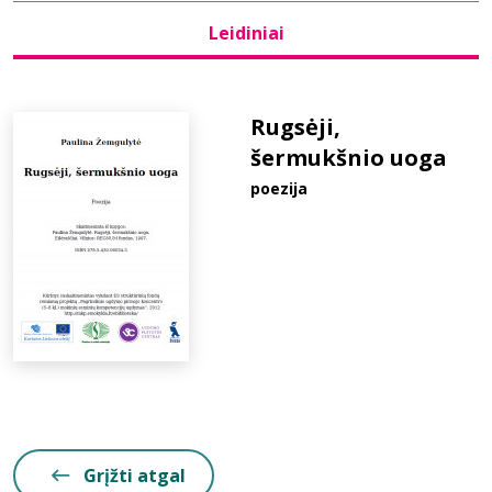
Leidiniai
Bibliotekoms
D.U.K.
Rugsėji,
šermukšnio uoga
poezija
+370 667 80 541
info@elvislab.lt
Grįžti atgal