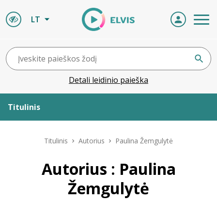
LT
Detali leidinio paieška
Titulinis
Apie ELVIS
Titulinis
Autorius
Paulina Žemgulytė
Leidiniai
Autorius : Paulina
Žemgulytė
ELVIS atvyksta
Naujienos