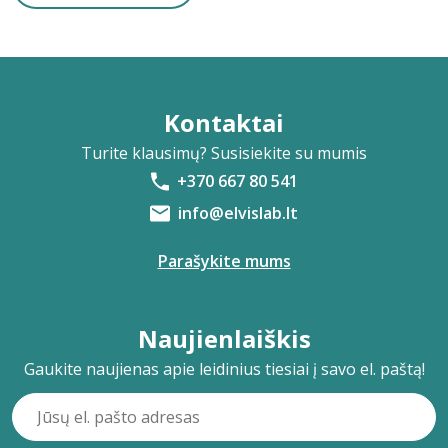
Kontaktai
Turite klausimų? Susisiekite su mumis
+370 667 80 541
info@elvislab.lt
Parašykite mums
Naujienlaiškis
Gaukite naujienas apie leidinius tiesiai į savo el. paštą!